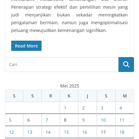
Penerapan strategi efektif dan pemilihan mesin yang
judi menjanjikan bukan sekadar meningkatkan
pengalaman bermain, namun juga mengoptimalisasi
peluang mewujudkan kemenangan signifikan.
Read More
Mei 2025
S
S
R
K
J
S
M
1
2
3
4
5
6
7
8
9
10
11
12
13
14
15
16
17
18