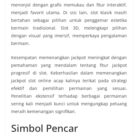
menonjol dengan grafis memukau dan fitur interaktif,
menjadi favorit utama. Di sisi lain, slot klasik masih
bertahan sebagai pilihan untuk penggemar estetika
bermain tradisional. Slot 3D, melengkapi pilihan
dengan visual yang imersif, memperkaya pengalaman
bermain.
Kesempatan memenangkan jackpot meningkat dengan
pemahaman yang mendalam tentang fitur jackpot
progresif di slot. Keberhasilan dalam memenangkan
jackpot slot online acap kalinya terikat pada strategi
efektif dan pemilihan permainan yang sesuai.
Penelitian ekstensif terhadap berbagai permainan
sering kali menjadi kunci untuk mengungkap peluang
meraih kemenangan signifikan.
Simbol Pencar