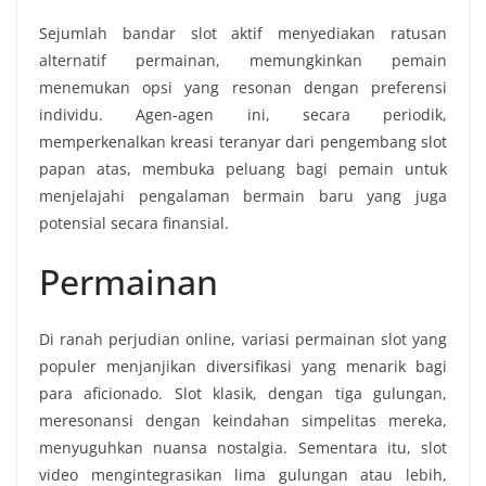
Sejumlah bandar slot aktif menyediakan ratusan
alternatif permainan, memungkinkan pemain
menemukan opsi yang resonan dengan preferensi
individu. Agen-agen ini, secara periodik,
memperkenalkan kreasi teranyar dari pengembang slot
papan atas, membuka peluang bagi pemain untuk
menjelajahi pengalaman bermain baru yang juga
potensial secara finansial.
Permainan
Di ranah perjudian online, variasi permainan slot yang
populer menjanjikan diversifikasi yang menarik bagi
para aficionado. Slot klasik, dengan tiga gulungan,
meresonansi dengan keindahan simpelitas mereka,
menyuguhkan nuansa nostalgia. Sementara itu, slot
video mengintegrasikan lima gulungan atau lebih,