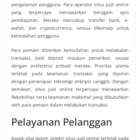
pengalaman pengguna. Para operator situs judi online
yang terpercaya menawarkan beragam opsi
pembayaran. Mereka mencakup transfer bank, e-
wallet, dan cryptocurrency, semua dikonsep untuk
kemudahan pengguna.
Para pemain diberikan kemudahan untuk melakukan
transaksi, baik deposit maupun penarikan, sesuai
dengan preferensi pribadi mereka. Prioritas utama
terletak pada keamanan transaksi, yang dijamin
dengan penerapan teknologi enkripsi canggih. Dengan
demikian, situs judi online terpercaya menawarkan
fleksibilitas serta keamanan maksimal yang dibutuhkan
oleh para pemain dalam melakukan transaksi.
Pelayanan Pelanggan
Aspek vital dalam seleksi situs judi online terletak pada