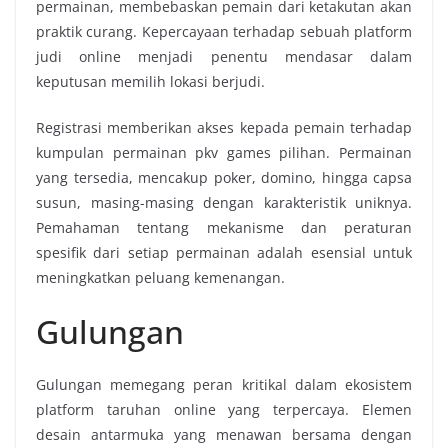
permainan, membebaskan pemain dari ketakutan akan
praktik curang. Kepercayaan terhadap sebuah platform
judi online menjadi penentu mendasar dalam
keputusan memilih lokasi berjudi.
Registrasi memberikan akses kepada pemain terhadap
kumpulan permainan pkv games pilihan. Permainan
yang tersedia, mencakup poker, domino, hingga capsa
susun, masing-masing dengan karakteristik uniknya.
Pemahaman tentang mekanisme dan peraturan
spesifik dari setiap permainan adalah esensial untuk
meningkatkan peluang kemenangan.
Gulungan
Gulungan memegang peran kritikal dalam ekosistem
platform taruhan online yang terpercaya. Elemen
desain antarmuka yang menawan bersama dengan