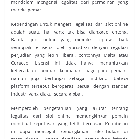
mendalam mengenai legalitas dari permainan yang
mereka gemari.
Kepentingan untuk mengerti legalisasi dari slot online
adalah suatu hal yang tak bisa dianggap enteng.
Bandar judi online yang memiliki reputasi baik
seringkali terlisensi oleh yurisdiksi dengan regulasi
perjudian yang lebih liberal, contohnya Malta atau
Curacao. Lisensi ini tidak hanya menunjukkan
keberadaan jaminan keamanan bagi para pemain,
namun juga berfungsi sebagai indikator bahwa
platform tersebut beroperasi sesuai dengan standar
industri yang diakui secara global.
Memperoleh pengetahuan yang akurat tentang
legalitas dari slot online memungkinkan pemain
membuat keputusan yang lebih berdasar. Keputusan
ini dapat mencegah kemungkinan risiko hukum di