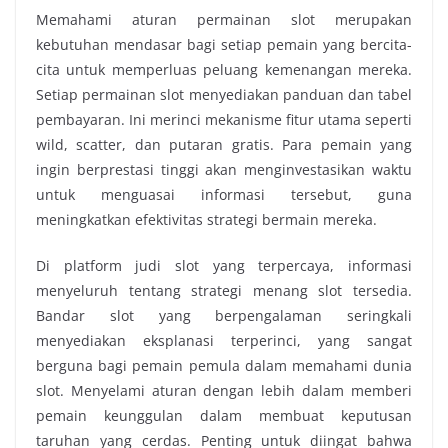
Memahami aturan permainan slot merupakan
kebutuhan mendasar bagi setiap pemain yang bercita-
cita untuk memperluas peluang kemenangan mereka.
Setiap permainan slot menyediakan panduan dan tabel
pembayaran. Ini merinci mekanisme fitur utama seperti
wild, scatter, dan putaran gratis. Para pemain yang
ingin berprestasi tinggi akan menginvestasikan waktu
untuk menguasai informasi tersebut, guna
meningkatkan efektivitas strategi bermain mereka.
Di platform judi slot yang terpercaya, informasi
menyeluruh tentang strategi menang slot tersedia.
Bandar slot yang berpengalaman seringkali
menyediakan eksplanasi terperinci, yang sangat
berguna bagi pemain pemula dalam memahami dunia
slot. Menyelami aturan dengan lebih dalam memberi
pemain keunggulan dalam membuat keputusan
taruhan yang cerdas. Penting untuk diingat bahwa