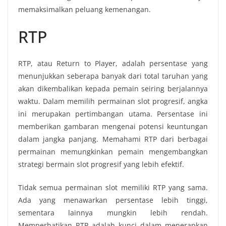
memaksimalkan peluang kemenangan.
RTP
RTP, atau Return to Player, adalah persentase yang
menunjukkan seberapa banyak dari total taruhan yang
akan dikembalikan kepada pemain seiring berjalannya
waktu. Dalam memilih permainan slot progresif, angka
ini merupakan pertimbangan utama. Persentase ini
memberikan gambaran mengenai potensi keuntungan
dalam jangka panjang. Memahami RTP dari berbagai
permainan memungkinkan pemain mengembangkan
strategi bermain slot progresif yang lebih efektif.
Tidak semua permainan slot memiliki RTP yang sama.
Ada yang menawarkan persentase lebih tinggi,
sementara lainnya mungkin lebih rendah.
Memperhatikan RTP adalah kunci dalam menerapkan