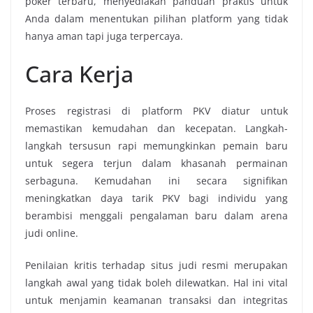
poker terbaru, menyediakan panduan praktis untuk
Anda dalam menentukan pilihan platform yang tidak
hanya aman tapi juga terpercaya.
Cara Kerja
Proses registrasi di platform PKV diatur untuk
memastikan kemudahan dan kecepatan. Langkah-
langkah tersusun rapi memungkinkan pemain baru
untuk segera terjun dalam khasanah permainan
serbaguna. Kemudahan ini secara signifikan
meningkatkan daya tarik PKV bagi individu yang
berambisi menggali pengalaman baru dalam arena
judi online.
Penilaian kritis terhadap situs judi resmi merupakan
langkah awal yang tidak boleh dilewatkan. Hal ini vital
untuk menjamin keamanan transaksi dan integritas