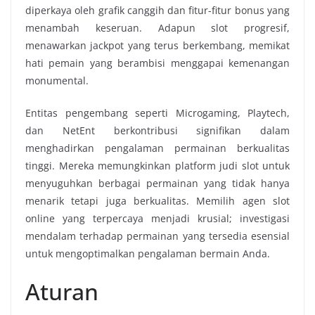
diperkaya oleh grafik canggih dan fitur-fitur bonus yang
menambah keseruan. Adapun slot progresif,
menawarkan jackpot yang terus berkembang, memikat
hati pemain yang berambisi menggapai kemenangan
monumental.
Entitas pengembang seperti Microgaming, Playtech,
dan NetEnt berkontribusi signifikan dalam
menghadirkan pengalaman permainan berkualitas
tinggi. Mereka memungkinkan platform judi slot untuk
menyuguhkan berbagai permainan yang tidak hanya
menarik tetapi juga berkualitas. Memilih agen slot
online yang terpercaya menjadi krusial; investigasi
mendalam terhadap permainan yang tersedia esensial
untuk mengoptimalkan pengalaman bermain Anda.
Aturan