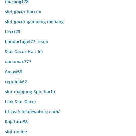
musang178
slot gacor hari ini
slot gacor gampang menang
Leci123
bandartogel77 resmi
Slot Gacor Hari Ini
danamax777
Amavi68
republik62
slot mahjong Spin harta
Link Slot Gacor
https://linkdewatoto.com/
Rajatoto88
slot online