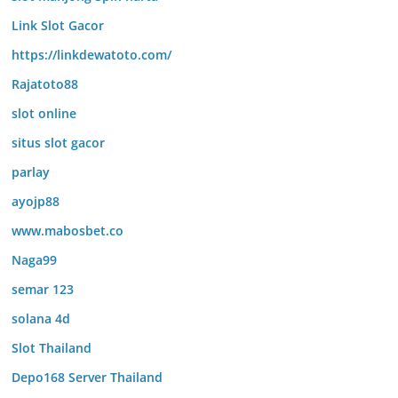
Link Slot Gacor
https://linkdewatoto.com/
Rajatoto88
slot online
situs slot gacor
parlay
ayojp88
www.mabosbet.co
Naga99
semar 123
solana 4d
Slot Thailand
Depo168 Server Thailand