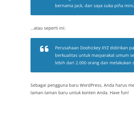
bernama Jack, dan saya suka piña minu
…atau seperti ini:
Perusahaan Doohickey XYZ didirikan p
berkualitas untuk masyarakat umum sej
lebih dari 2.000 orang dan melakukan
Sebagai pengguna baru WordPress, Anda harus 
laman-laman baru untuk konten Anda. Have fun!