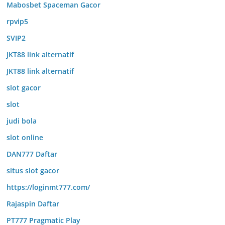
Mabosbet Spaceman Gacor
rpvip5
SVIP2
JKT88 link alternatif
JKT88 link alternatif
slot gacor
slot
judi bola
slot online
DAN777 Daftar
situs slot gacor
https://loginmt777.com/
Rajaspin Daftar
PT777 Pragmatic Play