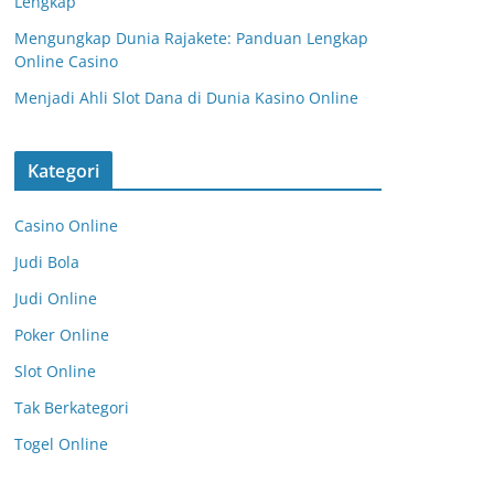
Lengkap
Mengungkap Dunia Rajakete: Panduan Lengkap
Online Casino
Menjadi Ahli Slot Dana di Dunia Kasino Online
Kategori
Casino Online
Judi Bola
Judi Online
Poker Online
Slot Online
Tak Berkategori
Togel Online