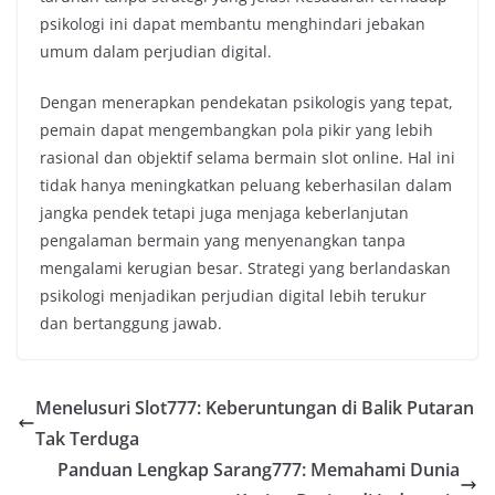
psikologi ini dapat membantu menghindari jebakan
umum dalam perjudian digital.
Dengan menerapkan pendekatan psikologis yang tepat,
pemain dapat mengembangkan pola pikir yang lebih
rasional dan objektif selama bermain slot online. Hal ini
tidak hanya meningkatkan peluang keberhasilan dalam
jangka pendek tetapi juga menjaga keberlanjutan
pengalaman bermain yang menyenangkan tanpa
mengalami kerugian besar. Strategi yang berlandaskan
psikologi menjadikan perjudian digital lebih terukur
dan bertanggung jawab.
Menelusuri Slot777: Keberuntungan di Balik Putaran
Tak Terduga
Panduan Lengkap Sarang777: Memahami Dunia