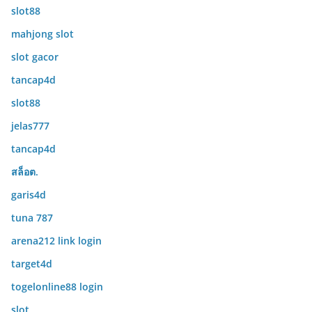
slot88
mahjong slot
slot gacor
tancap4d
slot88
jelas777
tancap4d
สล็อต.
garis4d
tuna 787
arena212 link login
target4d
togelonline88 login
slot