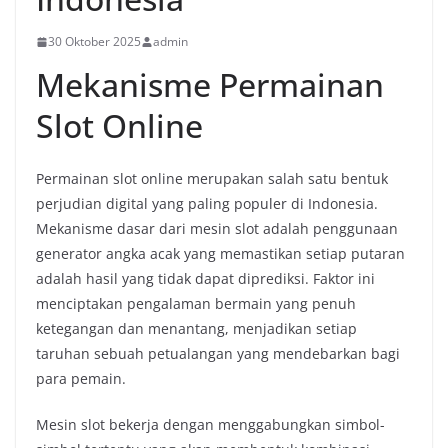
30 Oktober 2025
admin
Mekanisme Permainan
Slot Online
Permainan slot online merupakan salah satu bentuk
perjudian digital yang paling populer di Indonesia.
Mekanisme dasar dari mesin slot adalah penggunaan
generator angka acak yang memastikan setiap putaran
adalah hasil yang tidak dapat diprediksi. Faktor ini
menciptakan pengalaman bermain yang penuh
ketegangan dan menantang, menjadikan setiap
taruhan sebuah petualangan yang mendebarkan bagi
para pemain.
Mesin slot bekerja dengan menggabungkan simbol-