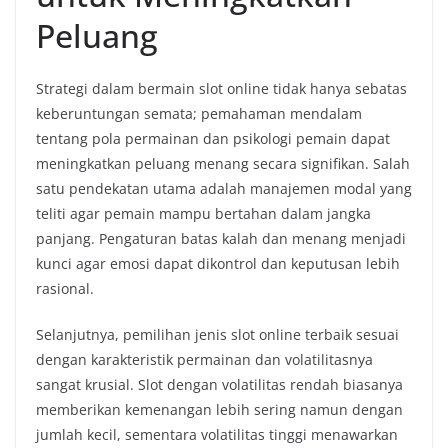
Peluang
Strategi dalam bermain slot online tidak hanya sebatas
keberuntungan semata; pemahaman mendalam
tentang pola permainan dan psikologi pemain dapat
meningkatkan peluang menang secara signifikan. Salah
satu pendekatan utama adalah manajemen modal yang
teliti agar pemain mampu bertahan dalam jangka
panjang. Pengaturan batas kalah dan menang menjadi
kunci agar emosi dapat dikontrol dan keputusan lebih
rasional.
Selanjutnya, pemilihan jenis slot online terbaik sesuai
dengan karakteristik permainan dan volatilitasnya
sangat krusial. Slot dengan volatilitas rendah biasanya
memberikan kemenangan lebih sering namun dengan
jumlah kecil, sementara volatilitas tinggi menawarkan