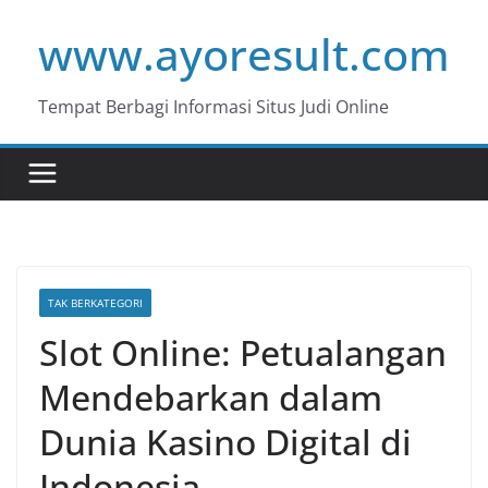
Skip
www.ayoresult.com
to
content
Tempat Berbagi Informasi Situs Judi Online
TAK BERKATEGORI
Slot Online: Petualangan
Mendebarkan dalam
Dunia Kasino Digital di
Indonesia