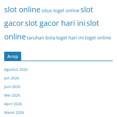
slot online
slot
situs togel online
gacor
slot gacor hari ini
slot
online
taruhan bola
togel hari ini
togel online
Arsip
Agustus 2026
Juli 2026
Juni 2026
Mei 2026
April 2026
Maret 2026