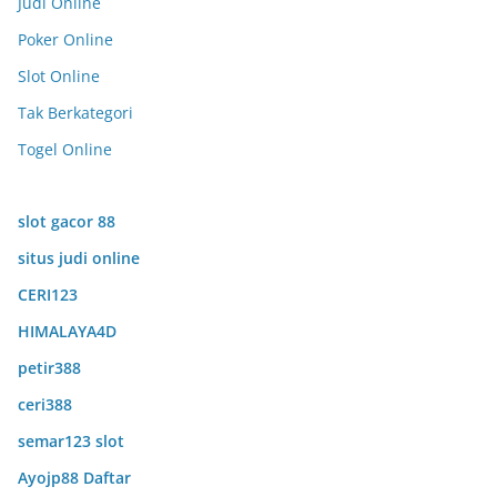
Judi Online
Poker Online
Slot Online
Tak Berkategori
Togel Online
slot gacor 88
situs judi online
CERI123
HIMALAYA4D
petir388
ceri388
semar123 slot
Ayojp88 Daftar