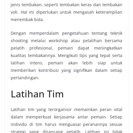
jenis tembakan, seperti tembakan keras dan tembakan
voli. Hal ini diperlukan untuk mengasah keterampilan
menembak bola.
Dengan memperdalam pengetahuan tentang teknik
shooting melalui workshop atau pelatihan bersama
pelatih profesional, pemain dapat meningkatkan
kualitas tembakannya. Mengikuti tips yang tepat serta
latihan intens, pemain akan lebih siap untuk
memberikan kontribusi yang signifikan dalam setiap
pertandingan.
Latihan Tim
Latihan tim yang terorganisir memainkan peran vital
dalam memperkuat kerjasama antar pemain. Setiap
individu di tim harus menguasai peranannya sesuai
strategi yang dirancang pelatih. Latihan ini tidak