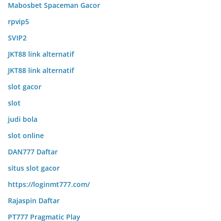
Mabosbet Spaceman Gacor
rpvip5
SVIP2
JKT88 link alternatif
JKT88 link alternatif
slot gacor
slot
judi bola
slot online
DAN777 Daftar
situs slot gacor
https://loginmt777.com/
Rajaspin Daftar
PT777 Pragmatic Play