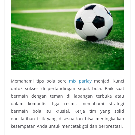
Memahami tips bola sore
mix parlay
menjadi kunci
untuk sukses di pertandingan sepak bola. Baik saat
bermain dengan teman di lapangan terbuka atau
dalam kompetisi liga resmi, memahami strategi
bermain bola itu krusial. Kerja tim yang solid
dan latihan fisik yang disesuaikan bisa meningkatkan
kesempatan Anda untuk mencetak gol dan berprestasi.