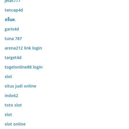
jelas777
tancap4d
สล็อต.
garis4d
tuna 787
arena212 link login
target4d
togelonline88 login
slot
situs judi online
indo62
toto slot
slot
slot online