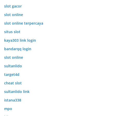
slot gacor
slot online
slot online terpercaya
situs slot
kaya303 link login
bandarqq login
slot online
sultanlido
target4d
cheat slot
sultanlido link
istana338
mpo