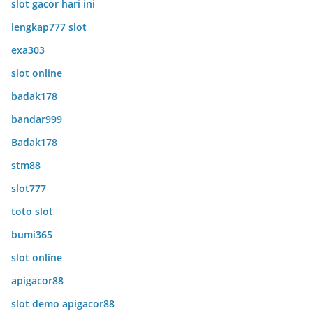
slot gacor hari ini
lengkap777 slot
exa303
slot online
badak178
bandar999
Badak178
stm88
slot777
toto slot
bumi365
slot online
apigacor88
slot demo apigacor88