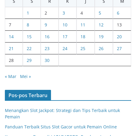
S
S
R
K
J
S
M
1
2
3
4
5
6
7
8
9
10
11
12
13
14
15
16
17
18
19
20
21
22
23
24
25
26
27
28
29
30
« Mar
Mei »
Pos-pos Terbaru
Menangkan Slot Jackpot: Strategi dan Tips Terbaik untuk
Pemain
Panduan Terbaik Situs Slot Gacor untuk Pemain Online