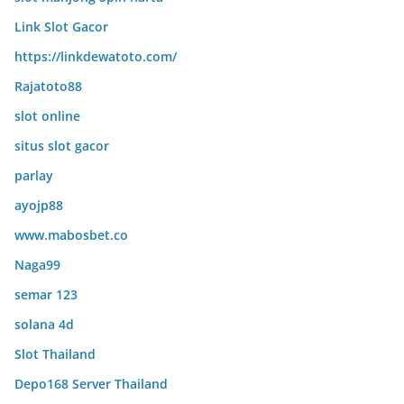
Link Slot Gacor
https://linkdewatoto.com/
Rajatoto88
slot online
situs slot gacor
parlay
ayojp88
www.mabosbet.co
Naga99
semar 123
solana 4d
Slot Thailand
Depo168 Server Thailand