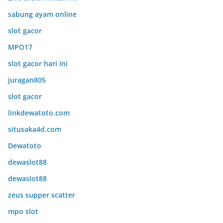
sabung ayam online
slot gacor
MPO17
slot gacor hari ini
juragan805
slot gacor
linkdewatoto.com
situsaka4d.com
Dewatoto
dewaslot88
dewaslot88
zeus supper scatter
mpo slot