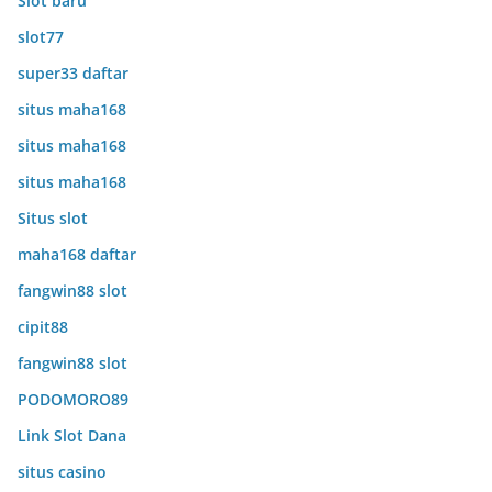
Slot baru
slot77
super33 daftar
situs maha168
situs maha168
situs maha168
Situs slot
maha168 daftar
fangwin88 slot
cipit88
fangwin88 slot
PODOMORO89
Link Slot Dana
situs casino