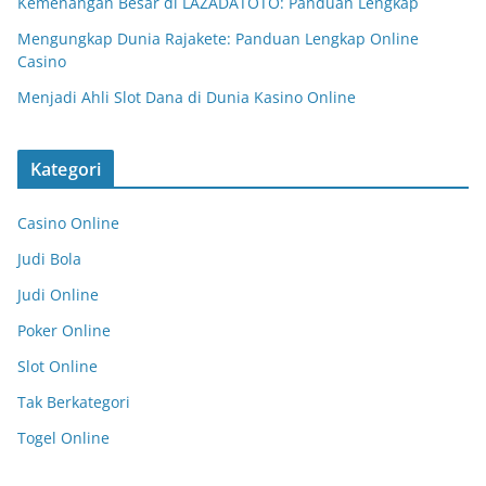
Kemenangan Besar di LAZADATOTO: Panduan Lengkap
Mengungkap Dunia Rajakete: Panduan Lengkap Online
Casino
Menjadi Ahli Slot Dana di Dunia Kasino Online
Kategori
Casino Online
Judi Bola
Judi Online
Poker Online
Slot Online
Tak Berkategori
Togel Online