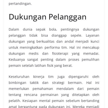
pertandingan.
Dukungan Pelanggan
Dalam dunia sepak bola, pentingnya dukungan
pelanggan tidak bisa dianggap sepele. Layanan
dukungan yang berkualitas dan andal menjadi kunci
untuk meningkatkan performa tim. Hal ini mencakup
dukungan medis dan fisioterapi yang memadai.
Keduanya sangat penting dalam proses pemulihan
pemain setelah latihan fisik yang berat.
Keseluruhan kinerja tim juga dipengaruhi oleh
bimbingan taktik dan strategi bermain. Hal ini
memerlukan pemahaman mendalam dari pemain
tentang rencana permainan yang ditetapkan oleh
pelatih. Kesiapan mental pemain sebelum bertanding
amat bergantung pada dukungan ini. Mereka menjadi