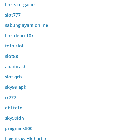
link slot gacor
slot777
sabung ayam online
link depo 10k
toto slot
slot88
abadicash
slot qris
sky99 apk
rr777
dbl toto
sky99idn
pragma x500
Live draw Hk hari ini