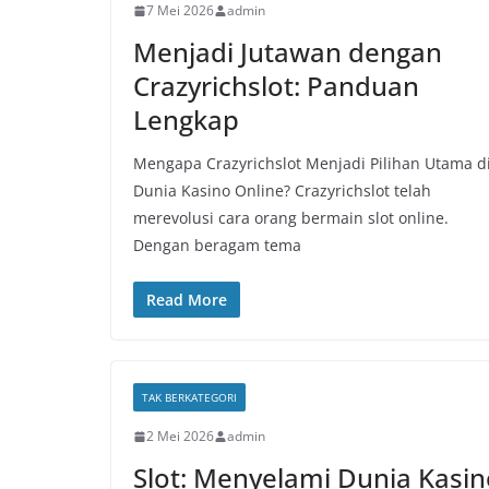
7 Mei 2026
admin
Menjadi Jutawan dengan
Crazyrichslot: Panduan
Lengkap
Mengapa Crazyrichslot Menjadi Pilihan Utama d
Dunia Kasino Online? Crazyrichslot telah
merevolusi cara orang bermain slot online.
Dengan beragam tema
Read More
TAK BERKATEGORI
2 Mei 2026
admin
Slot: Menyelami Dunia Kasin