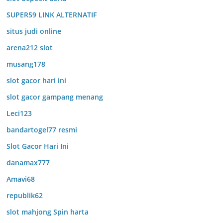
SUPER59 LINK ALTERNATIF
situs judi online
arena212 slot
musang178
slot gacor hari ini
slot gacor gampang menang
Leci123
bandartogel77 resmi
Slot Gacor Hari Ini
danamax777
Amavi68
republik62
slot mahjong Spin harta