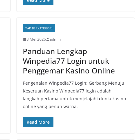
Read More
TAK BERKATEGORI
8 Mei 2026
admin
Panduan Lengkap
Winpedia77 Login untuk
Penggemar Kasino Online
Pengenalan Winpedia77 Login: Gerbang Menuju
Keseruan Kasino Winpedia77 login adalah
langkah pertama untuk menjelajahi dunia kasino
online yang penuh warna.
Read More