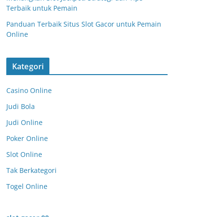
Terbaik untuk Pemain
Panduan Terbaik Situs Slot Gacor untuk Pemain
Online
Kategori
Casino Online
Judi Bola
Judi Online
Poker Online
Slot Online
Tak Berkategori
Togel Online