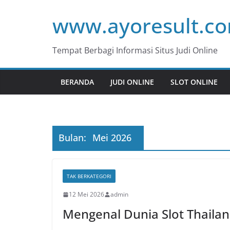
Skip
www.ayoresult.c
to
content
Tempat Berbagi Informasi Situs Judi Online
BERANDA
JUDI ONLINE
SLOT ONLINE
Bulan:
Mei 2026
TAK BERKATEGORI
12 Mei 2026
admin
Mengenal Dunia Slot Thaila