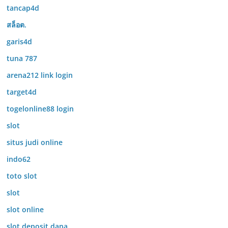
tancap4d
สล็อต.
garis4d
tuna 787
arena212 link login
target4d
togelonline88 login
slot
situs judi online
indo62
toto slot
slot
slot online
slot deposit dana