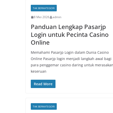
TAK BERKATEGORI
8 Mei 2026
admin
Panduan Lengkap Pasarjp
Login untuk Pecinta Casino
Online
Memahami Pasarjp Login dalam Dunia Casino
Online Pasarjp login menjadi langkah awal bagi
para penggemar casino daring untuk merasaka
keseruan
Read More
TAK BERKATEGORI