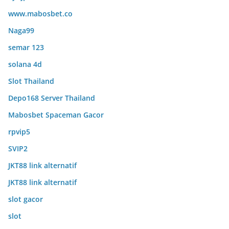
www.mabosbet.co
Naga99
semar 123
solana 4d
Slot Thailand
Depo168 Server Thailand
Mabosbet Spaceman Gacor
rpvip5
SVIP2
JKT88 link alternatif
JKT88 link alternatif
slot gacor
slot