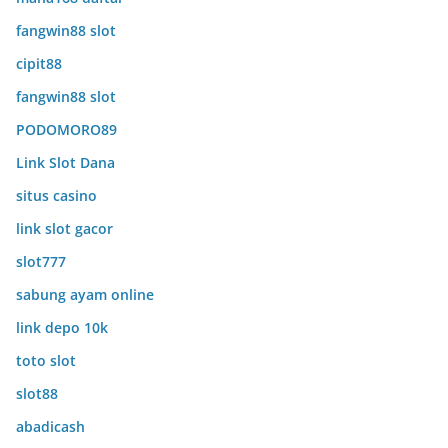
fangwin88 slot
cipit88
fangwin88 slot
PODOMORO89
Link Slot Dana
situs casino
link slot gacor
slot777
sabung ayam online
link depo 10k
toto slot
slot88
abadicash