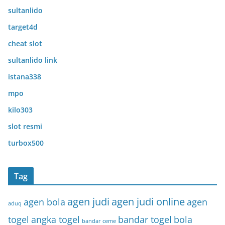
sultanlido
target4d
cheat slot
sultanlido link
istana338
mpo
kilo303
slot resmi
turbox500
Tag
agen judi
agen judi online
agen bola
agen
aduq
togel
angka togel
bandar togel
bola
bandar ceme