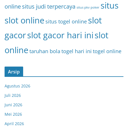
situs
online
situs judi terpercaya
situs pkv poker
slot online
slot
situs togel online
gacor
slot gacor hari ini
slot
online
taruhan bola
togel hari ini
togel online
Arsip
Agustus 2026
Juli 2026
Juni 2026
Mei 2026
April 2026