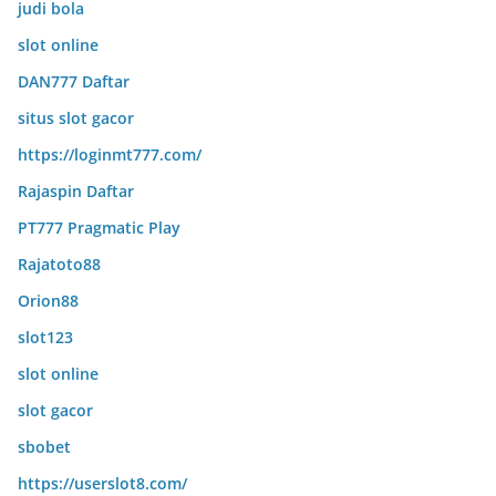
judi bola
slot online
DAN777 Daftar
situs slot gacor
https://loginmt777.com/
Rajaspin Daftar
PT777 Pragmatic Play
Rajatoto88
Orion88
slot123
slot online
slot gacor
sbobet
https://userslot8.com/