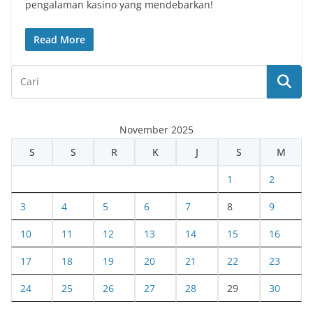
pengalaman kasino yang mendebarkan!
Read More
November 2025
S
S
R
K
J
S
M
1
2
3
4
5
6
7
8
9
10
11
12
13
14
15
16
17
18
19
20
21
22
23
24
25
26
27
28
29
30