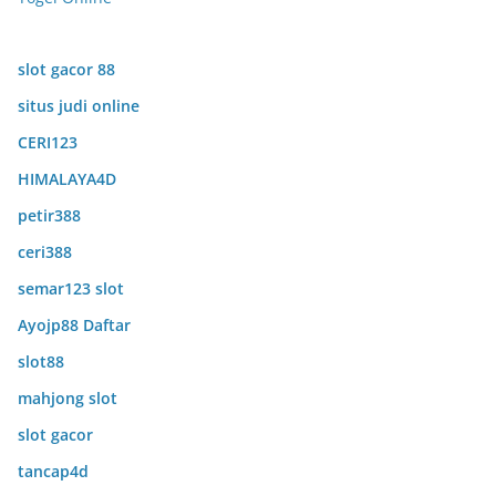
slot gacor 88
situs judi online
CERI123
HIMALAYA4D
petir388
ceri388
semar123 slot
Ayojp88 Daftar
slot88
mahjong slot
slot gacor
tancap4d