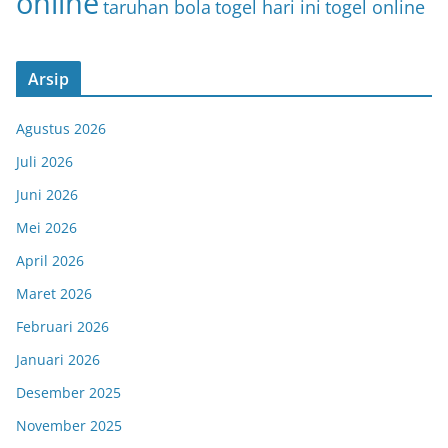
online
taruhan bola
togel hari ini
togel online
Arsip
Agustus 2026
Juli 2026
Juni 2026
Mei 2026
April 2026
Maret 2026
Februari 2026
Januari 2026
Desember 2025
November 2025