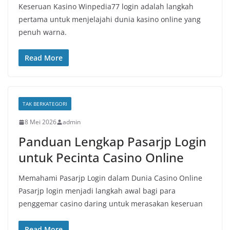
Keseruan Kasino Winpedia77 login adalah langkah
pertama untuk menjelajahi dunia kasino online yang
penuh warna.
Read More
TAK BERKATEGORI
8 Mei 2026
admin
Panduan Lengkap Pasarjp Login
untuk Pecinta Casino Online
Memahami Pasarjp Login dalam Dunia Casino Online
Pasarjp login menjadi langkah awal bagi para
penggemar casino daring untuk merasakan keseruan
Read More