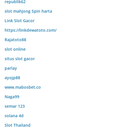
republik62
slot mahjong Spin harta
Link Slot Gacor
https://linkdewatoto.com/
Rajatoto88
slot online
situs slot gacor
parlay
ayojp88
www.mabosbet.co
Naga99
semar 123
solana 4d
Slot Thailand