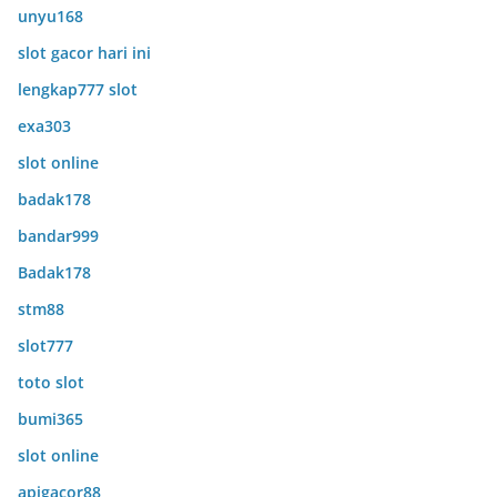
unyu168
slot gacor hari ini
lengkap777 slot
exa303
slot online
badak178
bandar999
Badak178
stm88
slot777
toto slot
bumi365
slot online
apigacor88