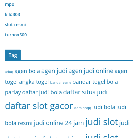
mpo
kilo303
slot resmi
turbox500
Tag
agen judi
agen judi online
agen bola
agen
aduq
togel
angka togel
bandar togel
bola
bandar ceme
daftar situs judi
parlay
daftar judi bola
daftar slot gacor
judi bola
judi
dominoqq
judi slot
judi online 24 jam
judi
bola resmi
judi slot