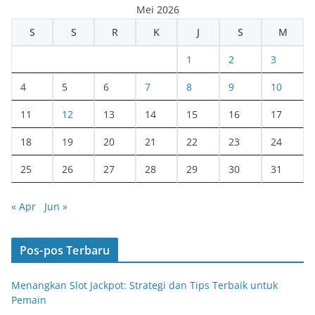
Mei 2026
S
S
R
K
J
S
M
1
2
3
4
5
6
7
8
9
10
11
12
13
14
15
16
17
18
19
20
21
22
23
24
25
26
27
28
29
30
31
« Apr
Jun »
Pos-pos Terbaru
Menangkan Slot Jackpot: Strategi dan Tips Terbaik untuk
Pemain