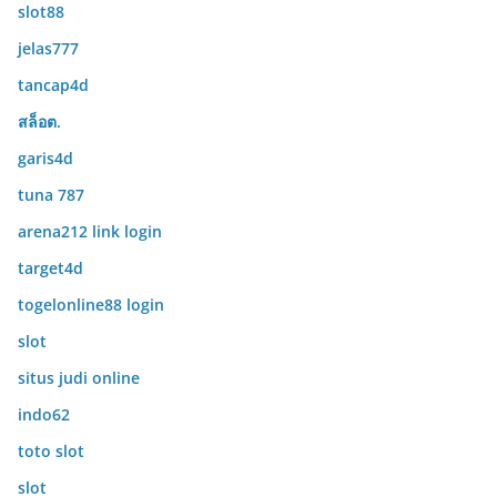
slot88
jelas777
tancap4d
สล็อต.
garis4d
tuna 787
arena212 link login
target4d
togelonline88 login
slot
situs judi online
indo62
toto slot
slot