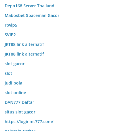
Depo168 Server Thailand
Mabosbet Spaceman Gacor
rpvip5
SVIP2
JKT88 link alternatif
JKT88 link alternatif
slot gacor
slot
judi bola
slot online
DAN777 Daftar
situs slot gacor
https://loginmt777.com/