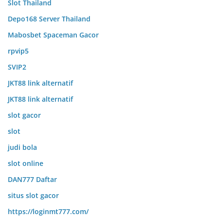
Slot Thailand
Depo168 Server Thailand
Mabosbet Spaceman Gacor
rpvip5
SVIP2
JKT88 link alternatif
JKT88 link alternatif
slot gacor
slot
judi bola
slot online
DAN777 Daftar
situs slot gacor
https://loginmt777.com/