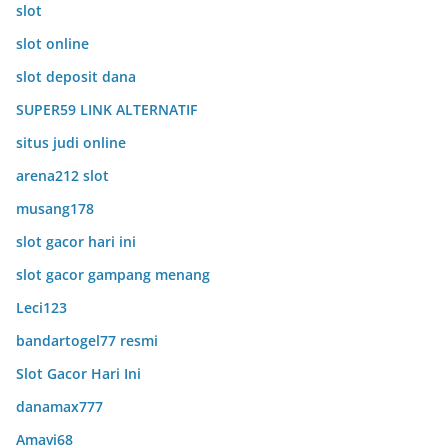
slot
slot online
slot deposit dana
SUPER59 LINK ALTERNATIF
situs judi online
arena212 slot
musang178
slot gacor hari ini
slot gacor gampang menang
Leci123
bandartogel77 resmi
Slot Gacor Hari Ini
danamax777
Amavi68