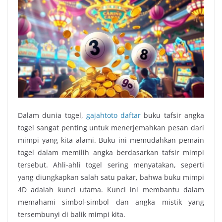
Dalam dunia togel,
gajahtoto daftar
buku tafsir angka
togel sangat penting untuk menerjemahkan pesan dari
mimpi yang kita alami. Buku ini memudahkan pemain
togel dalam memilih angka berdasarkan tafsir mimpi
tersebut. Ahli-ahli togel sering menyatakan, seperti
yang diungkapkan salah satu pakar, bahwa buku mimpi
4D adalah kunci utama. Kunci ini membantu dalam
memahami simbol-simbol dan angka mistik yang
tersembunyi di balik mimpi kita.