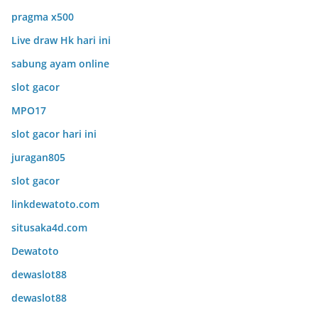
pragma x500
Live draw Hk hari ini
sabung ayam online
slot gacor
MPO17
slot gacor hari ini
juragan805
slot gacor
linkdewatoto.com
situsaka4d.com
Dewatoto
dewaslot88
dewaslot88