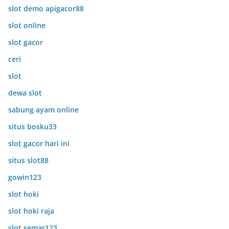
slot demo apigacor88
slot online
slot gacor
ceri
slot
dewa slot
sabung ayam online
situs bosku33
slot gacor hari ini
situs slot88
gowin123
slot hoki
slot hoki raja
slot semar123