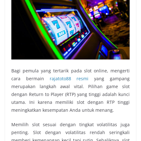
Bagi pemula yang tertarik pada slot online, mengerti
cara bermain
rajatoto88 resmi
yang gampang
merupakan langkah awal vital. Pilihan game slot
dengan Return to Player (RTP) yang tinggi adalah kunci
utama. Ini karena memiliki slot dengan RTP tinggi
meningkatkan kesempatan Anda untuk menang.
Memilih slot sesuai dengan tingkat volatilitas juga
penting. Slot dengan volatilitas rendah seringkali
memberi kemenangan kecil tapi rutin. Sebaliknya, slot