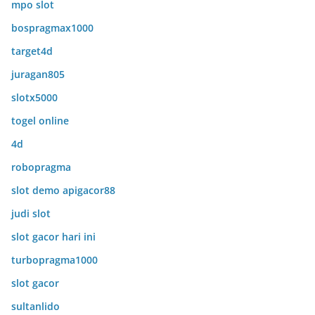
mpo slot
bospragmax1000
target4d
juragan805
slotx5000
togel online
4d
robopragma
slot demo apigacor88
judi slot
slot gacor hari ini
turbopragma1000
slot gacor
sultanlido