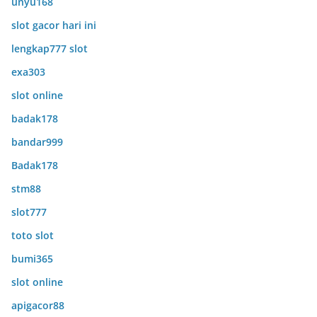
unyu168
slot gacor hari ini
lengkap777 slot
exa303
slot online
badak178
bandar999
Badak178
stm88
slot777
toto slot
bumi365
slot online
apigacor88