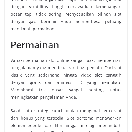
dengan volatilitas tinggi menawarkan kemenangan
besar tapi tidak sering. Menyesuaikan pilihan slot
dengan gaya bermain Anda memperbesar peluang
menikmati permainan.
Permainan
Variasi permainan slot online sangat luas, memberikan
pengalaman yang mendebarkan bagi pemain. Dari slot
klasik yang sederhana hingga video slot canggih
dengan grafik dan animasi HD yang memukau.
Memahami trik dasar sangat penting untuk
meningkatkan pengalaman Anda.
Salah satu strategi kunci adalah mengenal tema slot
dan bonus yang tersedia. Slot bertema menawarkan
elemen populer dari film hingga mitologi, menambah