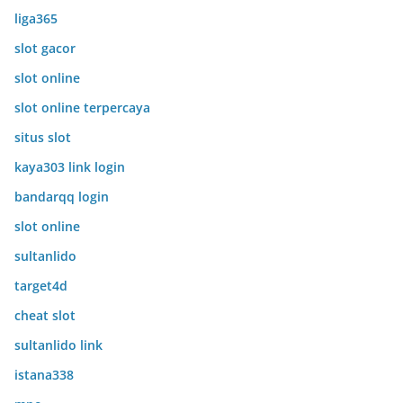
liga365
slot gacor
slot online
slot online terpercaya
situs slot
kaya303 link login
bandarqq login
slot online
sultanlido
target4d
cheat slot
sultanlido link
istana338