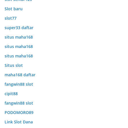
Slot baru
slot77
super33 daftar
situs maha168
situs maha168
situs maha168
Situs slot
maha168 daftar
fangwin88 slot
cipit88
fangwin88 slot
PODOMORO89
Link Slot Dana