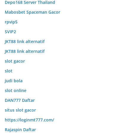
Depo168 Server Thailand
Mabosbet Spaceman Gacor
rpvip5
SVIP2
JKT88 link alternatif
JKT88 link alternatif
slot gacor
slot
judi bola
slot online
DAN777 Daftar
situs slot gacor
https://loginmt777.com/
Rajaspin Daftar