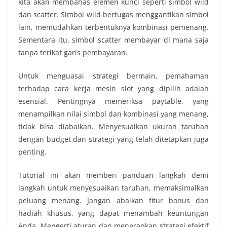
kita akan membahas elemen kunci seperti simbol wild
dan scatter. Simbol wild bertugas menggantikan simbol
lain, memudahkan terbentuknya kombinasi pemenang.
Sementara itu, simbol scatter membayar di mana saja
tanpa terikat garis pembayaran.
Untuk menguasai strategi bermain, pemahaman
terhadap cara kerja mesin slot yang dipilih adalah
esensial. Pentingnya memeriksa paytable, yang
menampilkan nilai simbol dan kombinasi yang menang,
tidak bisa diabaikan. Menyesuaikan ukuran taruhan
dengan budget dan strategi yang telah ditetapkan juga
penting.
Tutorial ini akan memberi panduan langkah demi
langkah untuk menyesuaikan taruhan, memaksimalkan
peluang menang. Jangan abaikan fitur bonus dan
hadiah khusus, yang dapat menambah keuntungan
Anda. Mengerti aturan dan menerapkan strategi efektif