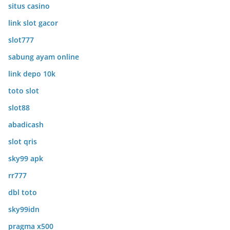
situs casino
link slot gacor
slot777
sabung ayam online
link depo 10k
toto slot
slot88
abadicash
slot qris
sky99 apk
rr777
dbl toto
sky99idn
pragma x500