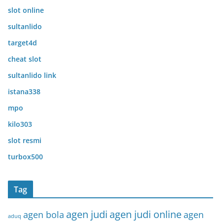
slot online
sultanlido
target4d
cheat slot
sultanlido link
istana338
mpo
kilo303
slot resmi
turbox500
Tag
agen judi
agen judi online
agen bola
agen
aduq