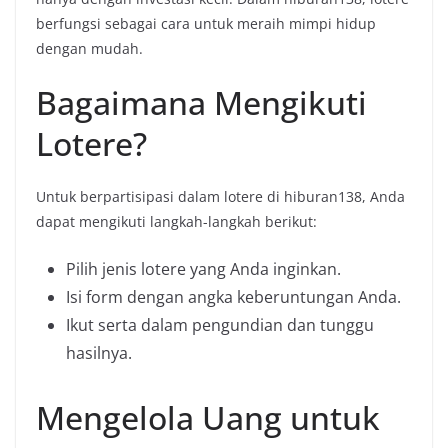
berfungsi sebagai cara untuk meraih mimpi hidup
dengan mudah.
Bagaimana Mengikuti
Lotere?
Untuk berpartisipasi dalam lotere di hiburan138, Anda
dapat mengikuti langkah-langkah berikut:
Pilih jenis lotere yang Anda inginkan.
Isi form dengan angka keberuntungan Anda.
Ikut serta dalam pengundian dan tunggu
hasilnya.
Mengelola Uang untuk