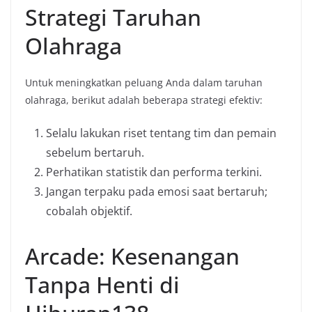
Strategi Taruhan
Olahraga
Untuk meningkatkan peluang Anda dalam taruhan
olahraga, berikut adalah beberapa strategi efektiv:
Selalu lakukan riset tentang tim dan pemain
sebelum bertaruh.
Perhatikan statistik dan performa terkini.
Jangan terpaku pada emosi saat bertaruh;
cobalah objektif.
Arcade: Kesenangan
Tanpa Henti di