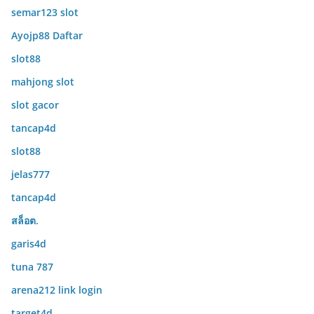
semar123 slot
Ayojp88 Daftar
slot88
mahjong slot
slot gacor
tancap4d
slot88
jelas777
tancap4d
สล็อต.
garis4d
tuna 787
arena212 link login
target4d