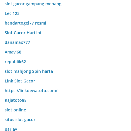
slot gacor gampang menang
Leci123
bandartogel77 resmi
Slot Gacor Hari Ini
danamax777
Amavi68
republik62
slot mahjong Spin harta
Link Slot Gacor
https://linkdewatoto.com/
Rajatoto88
slot online
situs slot gacor
parlay