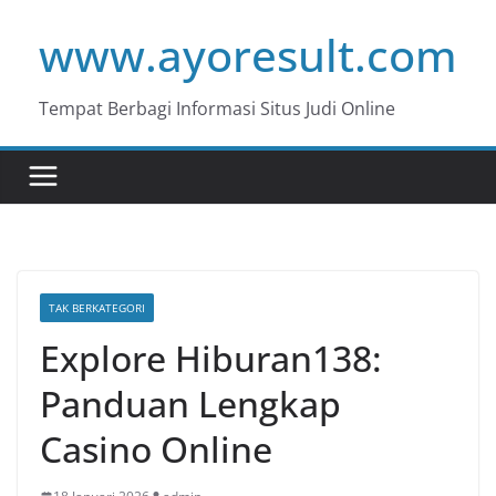
Skip
www.ayoresult.com
to
content
Tempat Berbagi Informasi Situs Judi Online
TAK BERKATEGORI
Explore Hiburan138:
Panduan Lengkap
Casino Online