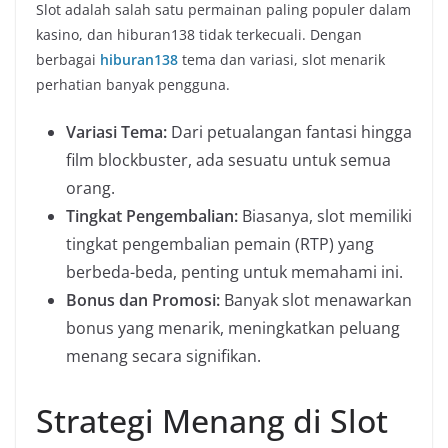
Slot adalah salah satu permainan paling populer dalam
kasino, dan hiburan138 tidak terkecuali. Dengan
berbagai
hiburan138
tema dan variasi, slot menarik
perhatian banyak pengguna.
Variasi Tema:
Dari petualangan fantasi hingga
film blockbuster, ada sesuatu untuk semua
orang.
Tingkat Pengembalian:
Biasanya, slot memiliki
tingkat pengembalian pemain (RTP) yang
berbeda-beda, penting untuk memahami ini.
Bonus dan Promosi:
Banyak slot menawarkan
bonus yang menarik, meningkatkan peluang
menang secara signifikan.
Strategi Menang di Slot