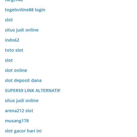
togelonline88 login
slot
situs judi online
indo62
toto slot
slot
slot online
slot deposit dana
SUPER59 LINK ALTERNATIF
situs judi online
arena212 slot
musang178
slot gacor hari ini