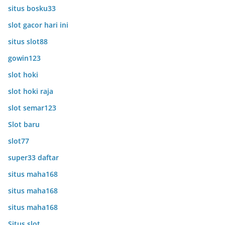
situs bosku33
slot gacor hari ini
situs slot88
gowin123
slot hoki
slot hoki raja
slot semar123
Slot baru
slot77
super33 daftar
situs maha168
situs maha168
situs maha168
Situs slot