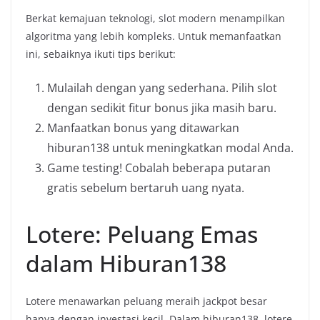
Berkat kemajuan teknologi, slot modern menampilkan
algoritma yang lebih kompleks. Untuk memanfaatkan
ini, sebaiknya ikuti tips berikut:
Mulailah dengan yang sederhana. Pilih slot
dengan sedikit fitur bonus jika masih baru.
Manfaatkan bonus yang ditawarkan
hiburan138 untuk meningkatkan modal Anda.
Game testing! Cobalah beberapa putaran
gratis sebelum bertaruh uang nyata.
Lotere: Peluang Emas
dalam Hiburan138
Lotere menawarkan peluang meraih jackpot besar
hanya dengan investasi kecil. Dalam hiburan138, lotere