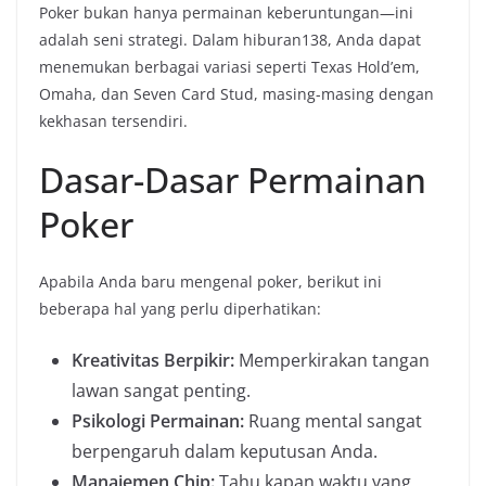
Poker bukan hanya permainan keberuntungan—ini
adalah seni strategi. Dalam hiburan138, Anda dapat
menemukan berbagai variasi seperti Texas Hold’em,
Omaha, dan Seven Card Stud, masing-masing dengan
kekhasan tersendiri.
Dasar-Dasar Permainan
Poker
Apabila Anda baru mengenal poker, berikut ini
beberapa hal yang perlu diperhatikan:
Kreativitas Berpikir:
Memperkirakan tangan
lawan sangat penting.
Psikologi Permainan:
Ruang mental sangat
berpengaruh dalam keputusan Anda.
Manajemen Chip:
Tahu kapan waktu yang