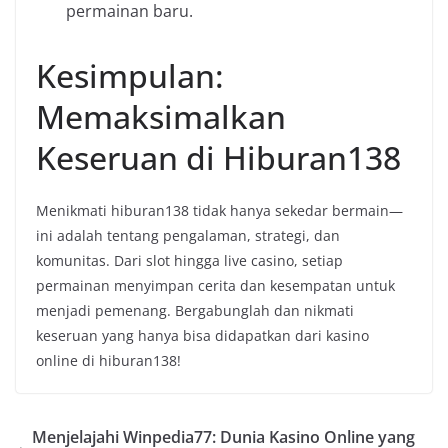
permainan baru.
Kesimpulan:
Memaksimalkan
Keseruan di Hiburan138
Menikmati hiburan138 tidak hanya sekedar bermain—
ini adalah tentang pengalaman, strategi, dan
komunitas. Dari slot hingga live casino, setiap
permainan menyimpan cerita dan kesempatan untuk
menjadi pemenang. Bergabunglah dan nikmati
keseruan yang hanya bisa didapatkan dari kasino
online di hiburan138!
Menjelajahi Winpedia77: Dunia Kasino Online yang