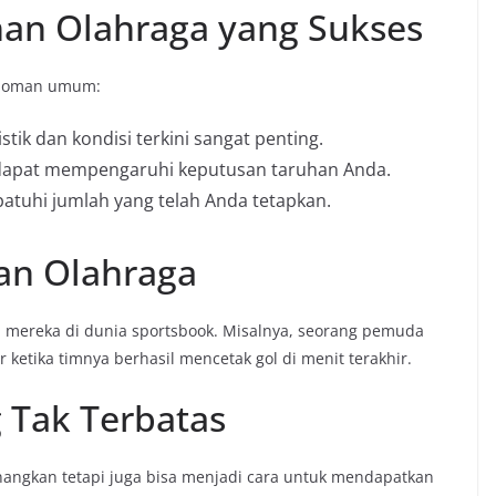
an Olahraga yang Sukses
edoman umum:
tik dan kondisi terkini sangat penting.
 dapat mempengaruhi keputusan taruhan Anda.
atuhi jumlah yang telah Anda tetapkan.
an Olahraga
mereka di dunia sportsbook. Misalnya, seorang pemuda
etika timnya berhasil mencetak gol di menit terakhir.
 Tak Terbatas
nangkan tetapi juga bisa menjadi cara untuk mendapatkan