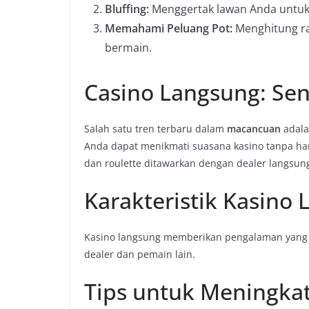
Bluffing:
Menggertak lawan Anda untuk 
Memahami Peluang Pot:
Menghitung ra
bermain.
Casino Langsung: Se
Salah satu tren terbaru dalam
macancuan
adala
Anda dapat menikmati suasana kasino tanpa haru
dan roulette ditawarkan dengan dealer langsun
Karakteristik Kasino
Kasino langsung memberikan pengalaman yang le
dealer dan pemain lain.
Tips untuk Meningka