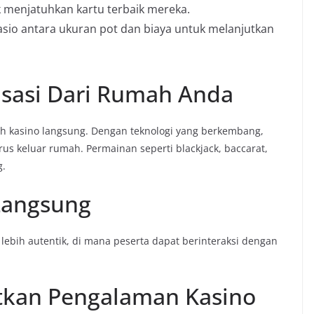
menjatuhkan kartu terbaik mereka.
sio antara ukuran pot dan biaya untuk melanjutkan
nsasi Dari Rumah Anda
h kasino langsung. Dengan teknologi yang berkembang,
s keluar rumah. Permainan seperti blackjack, baccarat,
g.
 Langsung
bih autentik, di mana peserta dapat berinteraksi dengan
tkan Pengalaman Kasino