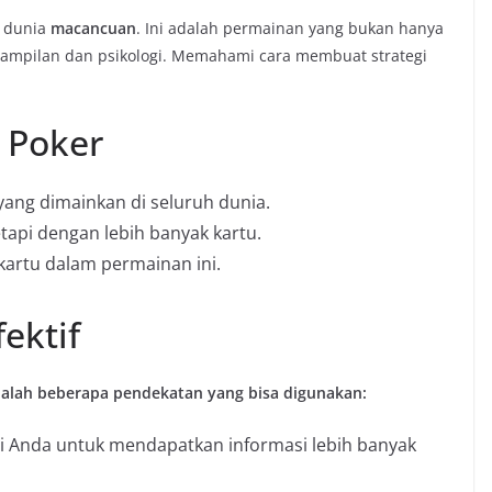
 dunia
macancuan
. Ini adalah permainan yang bukan hanya
rampilan dan psikologi. Memahami cara membuat strategi
n Poker
yang dimainkan di seluruh dunia.
tapi dengan lebih banyak kartu.
kartu dalam permainan ini.
ektif
dalah beberapa pendekatan yang bisa digunakan:
 Anda untuk mendapatkan informasi lebih banyak