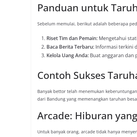
Panduan untuk Taruh
Sebelum memulai, berikut adalah beberapa p
Riset Tim dan Pemain:
Mengetahui statis
Baca Berita Terbaru:
Informasi terkini
Kelola Uang Anda:
Buat anggaran dan p
Contoh Sukses Taruh
Banyak bettor telah menemukan keberuntungan 
dari Bandung yang memenangkan taruhan besar k
Arcade: Hiburan yang
Untuk banyak orang, arcade tidak hanya menye