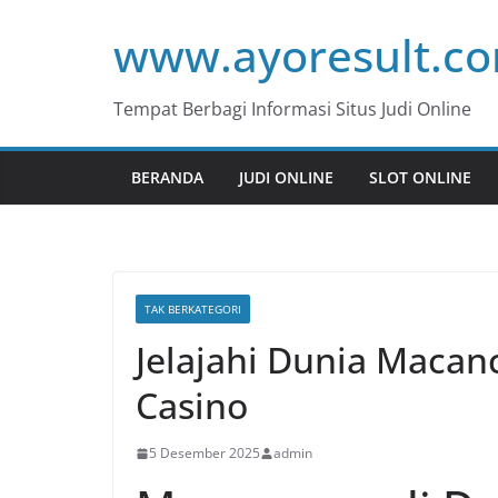
Skip
www.ayoresult.c
to
content
Tempat Berbagi Informasi Situs Judi Online
BERANDA
JUDI ONLINE
SLOT ONLINE
TAK BERKATEGORI
Jelajahi Dunia Macanc
Casino
5 Desember 2025
admin