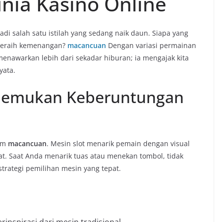
nia Kasino Online
di salah satu istilah yang sedang naik daun. Siapa yang
meraih kemenangan?
macancuan
Dengan variasi permainan
 menawarkan lebih dari sekadar hiburan; ia mengajak kita
yata.
enemukan Keberuntungan
lam
macancuan
. Mesin slot menarik pemain dengan visual
. Saat Anda menarik tuas atau menekan tombol, tidak
strategi pemilihan mesin yang tepat.