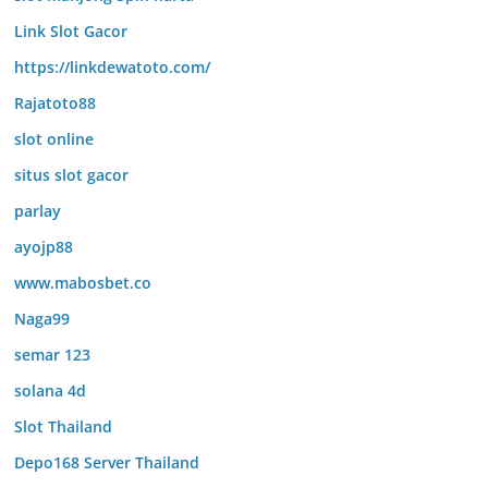
Link Slot Gacor
https://linkdewatoto.com/
Rajatoto88
slot online
situs slot gacor
parlay
ayojp88
www.mabosbet.co
Naga99
semar 123
solana 4d
Slot Thailand
Depo168 Server Thailand