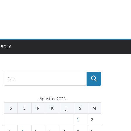
I BOLA
Agustus 2026
S
S
R
K
J
S
M
1
2
3
4
5
6
7
8
9