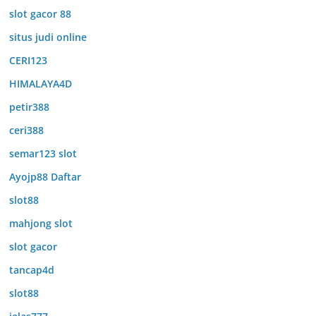
slot gacor 88
situs judi online
CERI123
HIMALAYA4D
petir388
ceri388
semar123 slot
Ayojp88 Daftar
slot88
mahjong slot
slot gacor
tancap4d
slot88