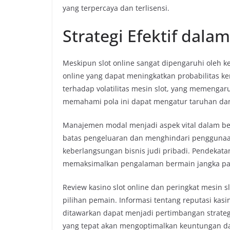
yang terpercaya dan terlisensi.
Strategi Efektif dala
Meskipun slot online sangat dipengaruhi oleh k
online yang dapat meningkatkan probabilitas
terhadap volatilitas mesin slot, yang memenga
memahami pola ini dapat mengatur taruhan dan 
Manajemen modal menjadi aspek vital dalam ber
batas pengeluaran dan menghindari penggunaan
keberlangsungan bisnis judi pribadi. Pendekat
memaksimalkan pengalaman bermain jangka pa
Review kasino slot online dan peringkat mesin
pilihan pemain. Informasi tentang reputasi kas
ditawarkan dapat menjadi pertimbangan strate
yang tepat akan mengoptimalkan keuntungan da