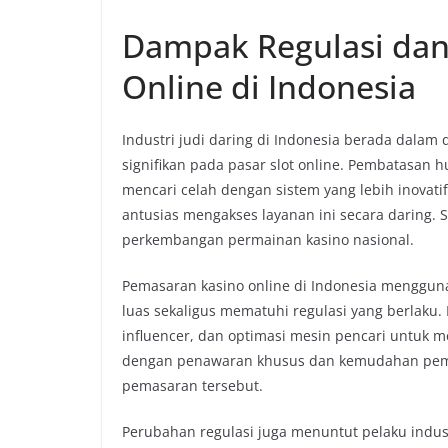
Dampak Regulasi dan
Online di Indonesia
Industri judi daring di Indonesia berada dala
signifikan pada pasar slot online. Pembatasan
mencari celah dengan sistem yang lebih inovatif
antusias mengakses layanan ini secara daring. 
perkembangan permainan kasino nasional.
Pemasaran kasino online di Indonesia mengguna
luas sekaligus mematuhi regulasi yang berlaku.
influencer, dan optimasi mesin pencari untuk me
dengan penawaran khusus dan kemudahan pemba
pemasaran tersebut.
Perubahan regulasi juga menuntut pelaku indu