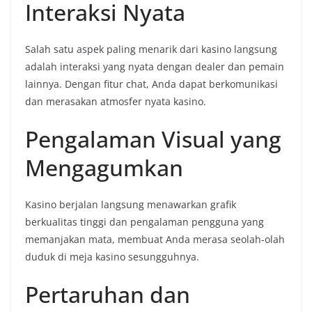
Interaksi Nyata
Salah satu aspek paling menarik dari kasino langsung
adalah interaksi yang nyata dengan dealer dan pemain
lainnya. Dengan fitur chat, Anda dapat berkomunikasi
dan merasakan atmosfer nyata kasino.
Pengalaman Visual yang
Mengagumkan
Kasino berjalan langsung menawarkan grafik
berkualitas tinggi dan pengalaman pengguna yang
memanjakan mata, membuat Anda merasa seolah-olah
duduk di meja kasino sesungguhnya.
Pertaruhan dan