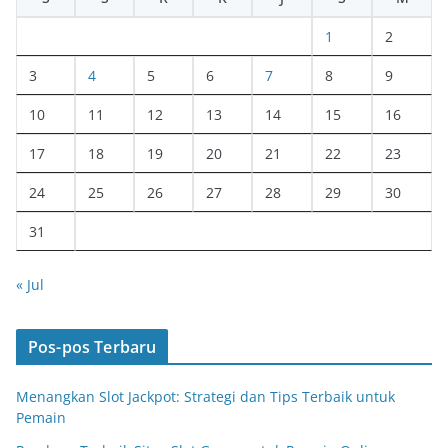
1
2
3
4
5
6
7
8
9
10
11
12
13
14
15
16
17
18
19
20
21
22
23
24
25
26
27
28
29
30
31
« Jul
Pos-pos Terbaru
Menangkan Slot Jackpot: Strategi dan Tips Terbaik untuk
Pemain