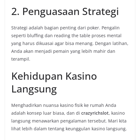
2. Penguasaan Strategi
Strategi adalah bagian penting dari poker. Pengalin
seperti bluffing dan reading the table proses mental
yang harus dikuasai agar bisa menang. Dengan latihan,
Anda akan menjadi pemain yang lebih mahir dan
terampil.
Kehidupan Kasino
Langsung
Menghadirkan nuansa kasino fisik ke rumah Anda
adalah konsep luar biasa, dan di
crazyrichslot
, kasino
langsung menawarkan pengalaman tersebut. Mari kita
lihat lebih dalam tentang keunggulan kasino langsung.