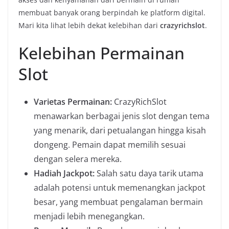
membuat banyak orang berpindah ke platform digital.
Mari kita lihat lebih dekat kelebihan dari
crazyrichslot
.
Kelebihan Permainan
Slot
Varietas Permainan:
CrazyRichSlot
menawarkan berbagai jenis slot dengan tema
yang menarik, dari petualangan hingga kisah
dongeng. Pemain dapat memilih sesuai
dengan selera mereka.
Hadiah Jackpot:
Salah satu daya tarik utama
adalah potensi untuk memenangkan jackpot
besar, yang membuat pengalaman bermain
menjadi lebih menegangkan.