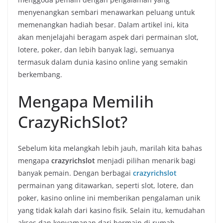
menyenangkan sembari menawarkan peluang untuk
memenangkan hadiah besar. Dalam artikel ini, kita
akan menjelajahi beragam aspek dari permainan slot,
lotere, poker, dan lebih banyak lagi, semuanya
termasuk dalam dunia kasino online yang semakin
berkembang.
Mengapa Memilih
CrazyRichSlot?
Sebelum kita melangkah lebih jauh, marilah kita bahas
mengapa
crazyrichslot
menjadi pilihan menarik bagi
banyak pemain. Dengan berbagai
crazyrichslot
permainan yang ditawarkan, seperti slot, lotere, dan
poker, kasino online ini memberikan pengalaman unik
yang tidak kalah dari kasino fisik. Selain itu, kemudahan
akses dan kenyamanan dari bermain di rumah