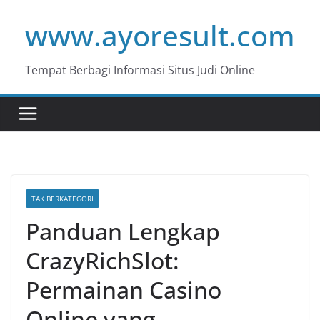
Skip
www.ayoresult.com
to
content
Tempat Berbagi Informasi Situs Judi Online
TAK BERKATEGORI
Panduan Lengkap
CrazyRichSlot:
Permainan Casino
Online yang