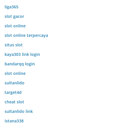
liga365
slot gacor
slot online
slot online terpercaya
situs slot
kaya303 link login
bandarqq login
slot online
sultanlido
target4d
cheat slot
sultanlido link
istana338