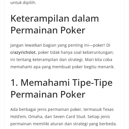
untuk dipilih.
Keterampilan dalam
Permainan Poker
Jangan lewatkan bagian yang penting ini—poker! Di
crazyrichslot
, poker tidak hanya soal keberuntungan;
ini tentang keterampilan dan strategi. Mari kita coba
memahami apa yang membuat poker begitu menarik.
1. Memahami Tipe-Tipe
Permainan Poker
Ada berbagai jenis permainan poker, termasuk Texas
Hold’em, Omaha, dan Seven Card Stud. Setiap jenis
permainan memiliki aturan dan strategi yang berbeda.