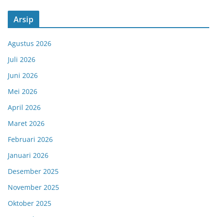
Arsip
Agustus 2026
Juli 2026
Juni 2026
Mei 2026
April 2026
Maret 2026
Februari 2026
Januari 2026
Desember 2025
November 2025
Oktober 2025