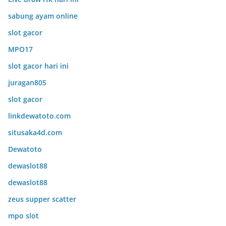
sabung ayam online
slot gacor
MPO17
slot gacor hari ini
juragan805
slot gacor
linkdewatoto.com
situsaka4d.com
Dewatoto
dewaslot88
dewaslot88
zeus supper scatter
mpo slot