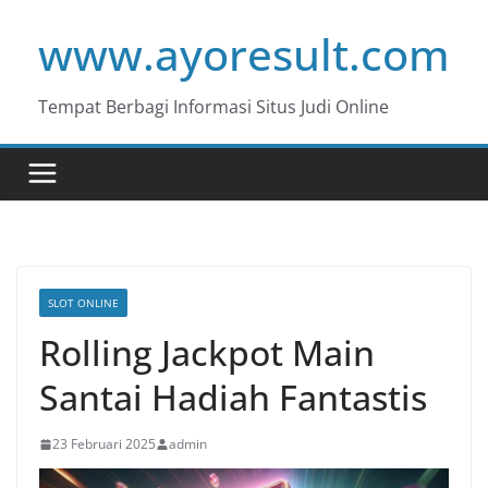
Skip
www.ayoresult.com
to
content
Tempat Berbagi Informasi Situs Judi Online
SLOT ONLINE
Rolling Jackpot Main
Santai Hadiah Fantastis
23 Februari 2025
admin