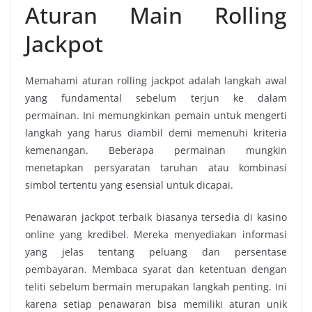
Aturan Main Rolling
Jackpot
Memahami aturan rolling jackpot adalah langkah awal
yang fundamental sebelum terjun ke dalam
permainan. Ini memungkinkan pemain untuk mengerti
langkah yang harus diambil demi memenuhi kriteria
kemenangan. Beberapa permainan mungkin
menetapkan persyaratan taruhan atau kombinasi
simbol tertentu yang esensial untuk dicapai.
Penawaran jackpot terbaik biasanya tersedia di kasino
online yang kredibel. Mereka menyediakan informasi
yang jelas tentang peluang dan persentase
pembayaran. Membaca syarat dan ketentuan dengan
teliti sebelum bermain merupakan langkah penting. Ini
karena setiap penawaran bisa memiliki aturan unik