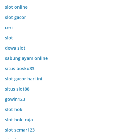
slot online
slot gacor
ceri
slot
dewa slot
sabung ayam online
situs bosku33
slot gacor hari ini
situs slot88
gowin123
slot hoki
slot hoki raja
slot semar123