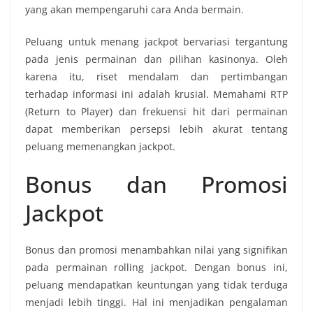
yang akan mempengaruhi cara Anda bermain.
Peluang untuk menang jackpot bervariasi tergantung
pada jenis permainan dan pilihan kasinonya. Oleh
karena itu, riset mendalam dan pertimbangan
terhadap informasi ini adalah krusial. Memahami RTP
(Return to Player) dan frekuensi hit dari permainan
dapat memberikan persepsi lebih akurat tentang
peluang memenangkan jackpot.
Bonus dan Promosi
Jackpot
Bonus dan promosi menambahkan nilai yang signifikan
pada permainan rolling jackpot. Dengan bonus ini,
peluang mendapatkan keuntungan yang tidak terduga
menjadi lebih tinggi. Hal ini menjadikan pengalaman