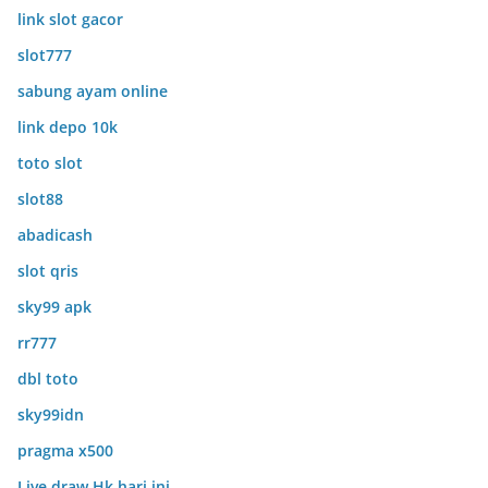
link slot gacor
slot777
sabung ayam online
link depo 10k
toto slot
slot88
abadicash
slot qris
sky99 apk
rr777
dbl toto
sky99idn
pragma x500
Live draw Hk hari ini