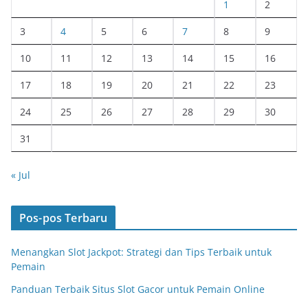
1
2
3
4
5
6
7
8
9
10
11
12
13
14
15
16
17
18
19
20
21
22
23
24
25
26
27
28
29
30
31
« Jul
Pos-pos Terbaru
Menangkan Slot Jackpot: Strategi dan Tips Terbaik untuk
Pemain
Panduan Terbaik Situs Slot Gacor untuk Pemain Online