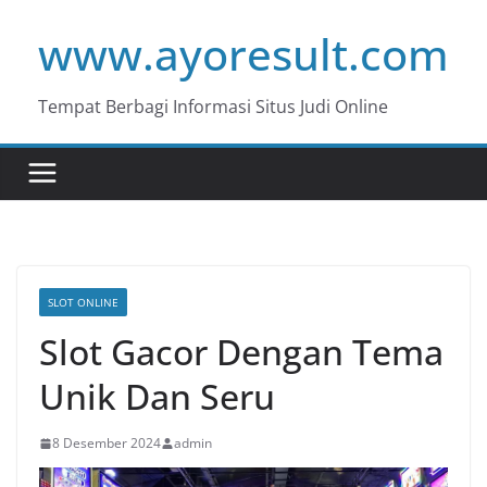
Skip
www.ayoresult.com
to
content
Tempat Berbagi Informasi Situs Judi Online
SLOT ONLINE
Slot Gacor Dengan Tema
Unik Dan Seru
8 Desember 2024
admin