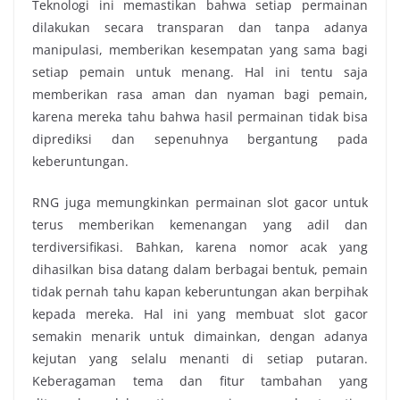
Teknologi ini memastikan bahwa setiap permainan
dilakukan secara transparan dan tanpa adanya
manipulasi, memberikan kesempatan yang sama bagi
setiap pemain untuk menang. Hal ini tentu saja
memberikan rasa aman dan nyaman bagi pemain,
karena mereka tahu bahwa hasil permainan tidak bisa
diprediksi dan sepenuhnya bergantung pada
keberuntungan.
RNG juga memungkinkan permainan slot gacor untuk
terus memberikan kemenangan yang adil dan
terdiversifikasi. Bahkan, karena nomor acak yang
dihasilkan bisa datang dalam berbagai bentuk, pemain
tidak pernah tahu kapan keberuntungan akan berpihak
kepada mereka. Hal ini yang membuat slot gacor
semakin menarik untuk dimainkan, dengan adanya
kejutan yang selalu menanti di setiap putaran.
Keberagaman tema dan fitur tambahan yang