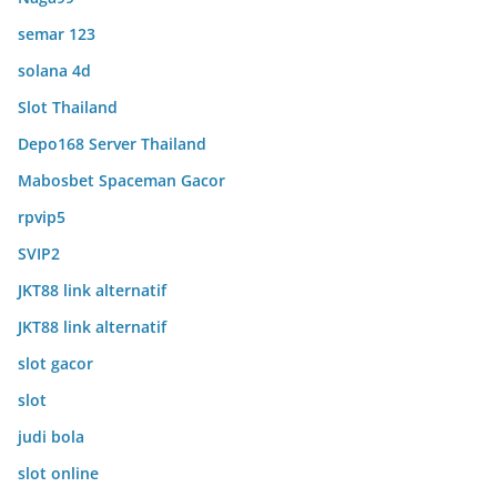
semar 123
solana 4d
Slot Thailand
Depo168 Server Thailand
Mabosbet Spaceman Gacor
rpvip5
SVIP2
JKT88 link alternatif
JKT88 link alternatif
slot gacor
slot
judi bola
slot online