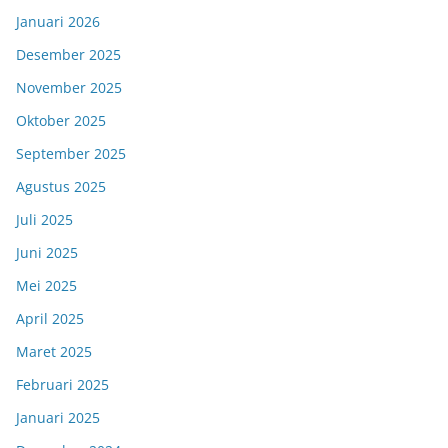
Januari 2026
Desember 2025
November 2025
Oktober 2025
September 2025
Agustus 2025
Juli 2025
Juni 2025
Mei 2025
April 2025
Maret 2025
Februari 2025
Januari 2025