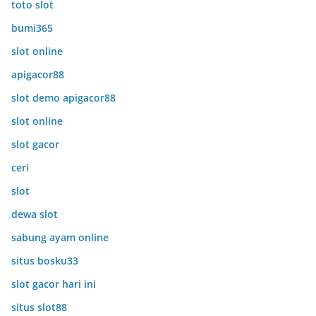
toto slot
bumi365
slot online
apigacor88
slot demo apigacor88
slot online
slot gacor
ceri
slot
dewa slot
sabung ayam online
situs bosku33
slot gacor hari ini
situs slot88