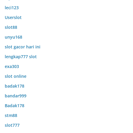
leci123
Userslot
slot88
unyu168
slot gacor hari ini
lengkap777 slot
exa303
slot online
badak178
bandar999
Badak178
stm88
slot777