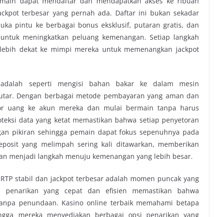
emain dapat mendaftar dan mendapatkan akses ke ribuan
ckpot terbesar yang pernah ada. Daftar ini bukan sekadar
uka pintu ke berbagai bonus eksklusif, putaran gratis, dan
untuk meningkatkan peluang kemenangan. Setiap langkah
ebih dekat ke mimpi mereka untuk memenangkan jackpot
 adalah seperti mengisi bahan bakar ke dalam mesin
putar. Dengan berbagai metode pembayaran yang aman dan
r uang ke akun mereka dan mulai bermain tanpa harus
teksi data yang ketat memastikan bahwa setiap penyetoran
an pikiran sehingga pemain dapat fokus sepenuhnya pada
eposit yang melimpah sering kali ditawarkan, memberikan
an menjadi langkah menuju kemenangan yang lebih besar.
 RTP stabil dan jackpot terbesar adalah momen puncak yang
es penarikan yang cepat dan efisien memastikan bahwa
tanpa penundaan. Kasino online terbaik memahami betapa
ngga mereka menyediakan berbagai opsi penarikan yang