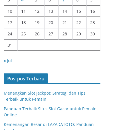
10
11
12
13
14
15
16
17
18
19
20
21
22
23
24
25
26
27
28
29
30
31
« Jul
Pos-pos Terbaru
Menangkan Slot Jackpot: Strategi dan Tips
Terbaik untuk Pemain
Panduan Terbaik Situs Slot Gacor untuk Pemain
Online
Kemenangan Besar di LAZADATOTO: Panduan