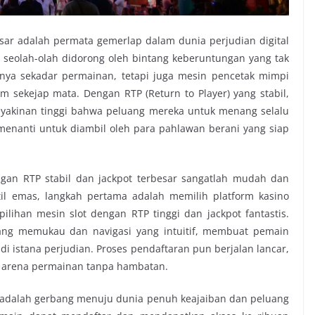
esar adalah permata gemerlap dalam dunia perjudian digital
olah-olah didorong oleh bintang keberuntungan yang tak
nya sekadar permainan, tetapi juga mesin pencetak mimpi
ekejap mata. Dengan RTP (Return to Player) yang stabil,
yakinan tinggi bahwa peluang mereka untuk menang selalu
menanti untuk diambil oleh para pahlawan berani yang siap
ngan RTP stabil dan jackpot terbesar sangatlah mudah dan
il emas, langkah pertama adalah memilih platform kasino
lihan mesin slot dengan RTP tinggi dan jackpot fantastis.
yang memukau dan navigasi yang intuitif, membuat pemain
di istana perjudian. Proses pendaftaran pun berjalan lancar,
arena permainan tanpa hambatan.
ik adalah gerbang menuju dunia penuh keajaiban dan peluang