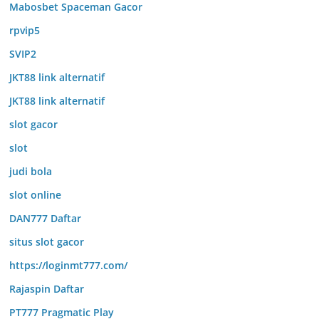
Mabosbet Spaceman Gacor
rpvip5
SVIP2
JKT88 link alternatif
JKT88 link alternatif
slot gacor
slot
judi bola
slot online
DAN777 Daftar
situs slot gacor
https://loginmt777.com/
Rajaspin Daftar
PT777 Pragmatic Play