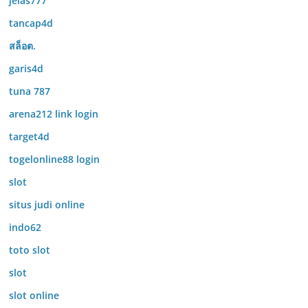
jelas777
tancap4d
สล็อต.
garis4d
tuna 787
arena212 link login
target4d
togelonline88 login
slot
situs judi online
indo62
toto slot
slot
slot online