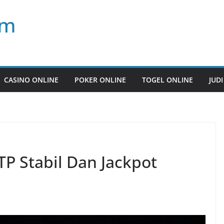
om
CASINO ONLINE
POKER ONLINE
TOGEL ONLINE
JUD
TP Stabil Dan Jackpot