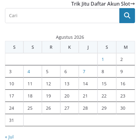
Trik Jitu Daftar Akun Slot
Agustus 2026
S
S
R
K
J
S
M
1
2
3
4
5
6
7
8
9
10
11
12
13
14
15
16
17
18
19
20
21
22
23
24
25
26
27
28
29
30
31
« Jul