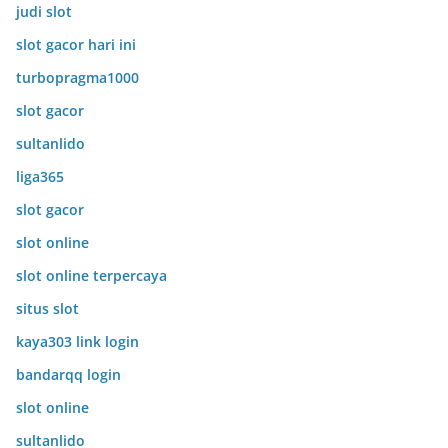
judi slot
slot gacor hari ini
turbopragma1000
slot gacor
sultanlido
liga365
slot gacor
slot online
slot online terpercaya
situs slot
kaya303 link login
bandarqq login
slot online
sultanlido