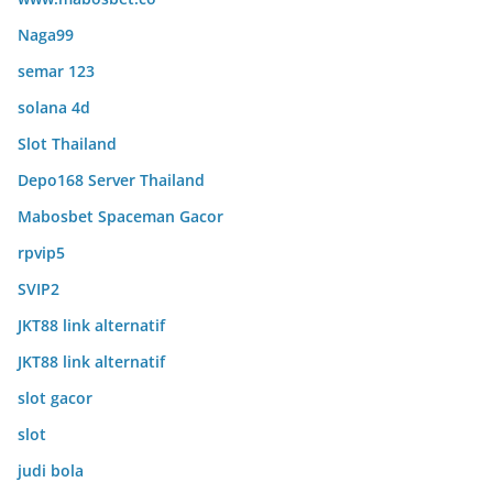
Naga99
semar 123
solana 4d
Slot Thailand
Depo168 Server Thailand
Mabosbet Spaceman Gacor
rpvip5
SVIP2
JKT88 link alternatif
JKT88 link alternatif
slot gacor
slot
judi bola