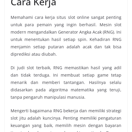
Cara Kerja
Memahami cara kerja situs slot online sangat penting
untuk para pemain yang ingin berhasil. Mesin slot
modern mengandalkan Generator Angka Acak (RNG). Ini
untuk menentukan hasil setiap spin. Kehadiran RNG
menjamin setiap putaran adalah acak dan tak bisa
diprediksi atau diubah.
Di judi slot terbaik, RNG memastikan hasil yang adil
dan tidak terduga. Ini membuat setiap game tetap
menarik dan memberi tantangan. Hasilnya selalu
didasarkan pada algoritma matematika yang teruji,
tanpa pengaruh manipulasi manusia.
Mengerti bagaimana RNG bekerja dan memiliki strategi
slot jitu adalah kuncinya. Penting memiliki pengaturan
keuangan yang baik, memilih mesin dengan bayaran