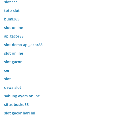
slot777
toto slot
bumi365
slot online
apigacor88
slot demo apigacor88
slot online
slot gacor
ceri
slot
dewa slot
sabung ayam online
situs bosku33
slot gacor hari ini