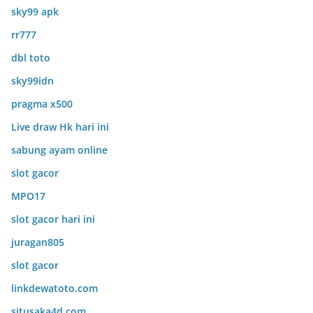
sky99 apk
rr777
dbl toto
sky99idn
pragma x500
Live draw Hk hari ini
sabung ayam online
slot gacor
MPO17
slot gacor hari ini
juragan805
slot gacor
linkdewatoto.com
situsaka4d.com