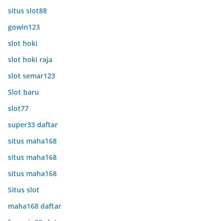
situs slot88
gowin123
slot hoki
slot hoki raja
slot semar123
Slot baru
slot77
super33 daftar
situs maha168
situs maha168
situs maha168
Situs slot
maha168 daftar