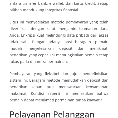
antara transfer bank, e-wallet, dan kartu kredit. Setiap
pilihan mendukung integritas finansial.
Situs ini menyediakan metode pembayaran yang telah
diverifikasi dengan ketat, menjamin keamanan dana
Anda. Enkripsi kuat melindungi data pribadi dari akses
tidak sah. Dengan adanya opsi beragam, pemain
mudah menyelesaikan deposit dan menikmati
penarikan yang cepat. Ini memungkinkan pemain tetap
fokus pada dinamika permainan.
Pembayaran yang fleksibel dan jujur mendefinisikan
sistem ini. Beragam metode memudahkan deposit dan
penarikan kapan pun, menawarkan kenyamanan
maksimal. Kondisi seperti ini memastikan bahwa
pemain dapat menikmati permainan tanpa khawatir.
Pelayanan Pelanggan