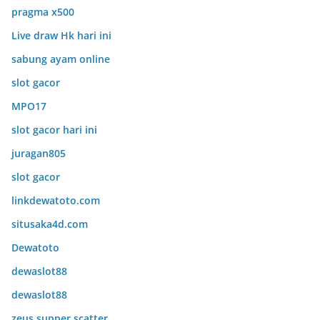
pragma x500
Live draw Hk hari ini
sabung ayam online
slot gacor
MPO17
slot gacor hari ini
juragan805
slot gacor
linkdewatoto.com
situsaka4d.com
Dewatoto
dewaslot88
dewaslot88
zeus supper scatter