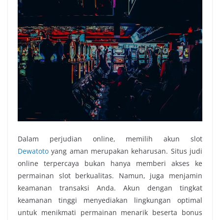
Dalam perjudian online, memilih akun slot
Dewatoto
yang aman merupakan keharusan. Situs judi
online terpercaya bukan hanya memberi akses ke
permainan slot berkualitas. Namun, juga menjamin
keamanan transaksi Anda. Akun dengan tingkat
keamanan tinggi menyediakan lingkungan optimal
untuk menikmati permainan menarik beserta bonus