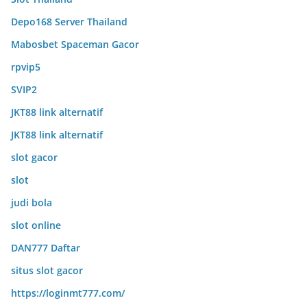
Depo168 Server Thailand
Mabosbet Spaceman Gacor
rpvip5
SVIP2
JKT88 link alternatif
JKT88 link alternatif
slot gacor
slot
judi bola
slot online
DAN777 Daftar
situs slot gacor
https://loginmt777.com/