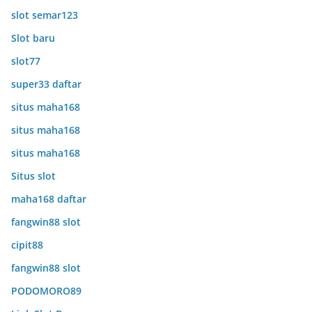
slot semar123
Slot baru
slot77
super33 daftar
situs maha168
situs maha168
situs maha168
Situs slot
maha168 daftar
fangwin88 slot
cipit88
fangwin88 slot
PODOMORO89