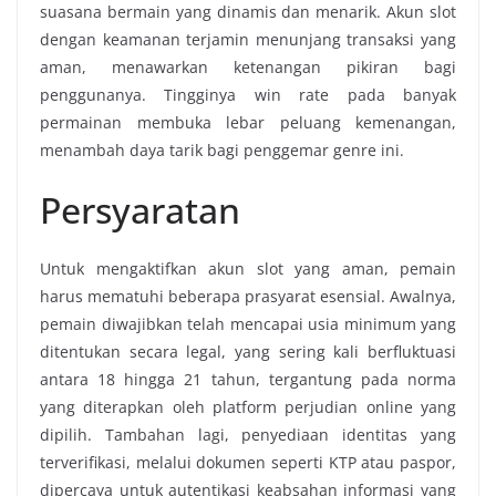
suasana bermain yang dinamis dan menarik. Akun slot
dengan keamanan terjamin menunjang transaksi yang
aman, menawarkan ketenangan pikiran bagi
penggunanya. Tingginya win rate pada banyak
permainan membuka lebar peluang kemenangan,
menambah daya tarik bagi penggemar genre ini.
Persyaratan
Untuk mengaktifkan akun slot yang aman, pemain
harus mematuhi beberapa prasyarat esensial. Awalnya,
pemain diwajibkan telah mencapai usia minimum yang
ditentukan secara legal, yang sering kali berfluktuasi
antara 18 hingga 21 tahun, tergantung pada norma
yang diterapkan oleh platform perjudian online yang
dipilih. Tambahan lagi, penyediaan identitas yang
terverifikasi, melalui dokumen seperti KTP atau paspor,
dipercaya untuk autentikasi keabsahan informasi yang