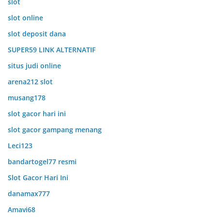
slot
slot online
slot deposit dana
SUPER59 LINK ALTERNATIF
situs judi online
arena212 slot
musang178
slot gacor hari ini
slot gacor gampang menang
Leci123
bandartogel77 resmi
Slot Gacor Hari Ini
danamax777
Amavi68