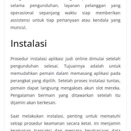
selama pengunduhan, layanan pelanggan yang
operasional sepanjang waktu siap memberikan
assistensi untuk tiap pertanyaan atau kendala yang
muncul.
Instalasi
Prosedur instalasi aplikasi judi online dimulai setelah
pengunduhan selesai. Tujuannya adalah untuk
memudahkan pemain dalam memasang aplikasi pada
perangkat yang dipilih. Setelah proses instalasi tuntas,
pemain dapat langsung mengakses akun slot mereka.
Pengalaman bermain yang ditawarkan setelah itu
dijamin akan berkesan.
Saat melakukan instalasi, penting untuk mematuhi
setiap prosedur keamanan secara ketat. Ini menjamin
keamanan transaksi dan menjaga kerahasiaan data