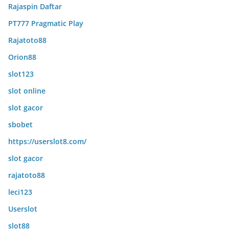
Rajaspin Daftar
PT777 Pragmatic Play
Rajatoto88
Orion88
slot123
slot online
slot gacor
sbobet
https://userslot8.com/
slot gacor
rajatoto88
leci123
Userslot
slot88