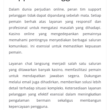
Dalam dunia perjudian online, peran tim support
pelanggan tidak dapat dipandang sebelah mata. Setiap
pemain berhak atas layanan yang responsif dan
profesional untuk mengatasi masalah yang dihadapi.
Kasino online yang mengedepankan pemainnya
memahami pentingnya menyediakan berbagai saluran
komunikasi. Ini esensial untuk memastikan kepuasan
pemain.
Layanan chat langsung menjadi salah satu saluran
yang ditawarkan banyak kasino, memfasilitasi pemain
untuk mendapatkan jawaban segera. Dukungan
melalui email juga dihadirkan, memberikan solusi lebih
detail terhadap situasi kompleks. Ketersediaan layanan
pelanggan yang efektif esensial dalam meningkatkan
pengalaman bermain sekaligus membangun
kepercayaan pengguna.