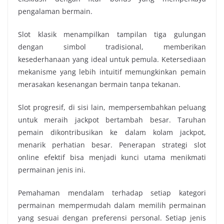
pengalaman bermain.
Slot klasik menampilkan tampilan tiga gulungan
dengan simbol tradisional, memberikan
kesederhanaan yang ideal untuk pemula. Ketersediaan
mekanisme yang lebih intuitif memungkinkan pemain
merasakan kesenangan bermain tanpa tekanan.
Slot progresif, di sisi lain, mempersembahkan peluang
untuk meraih jackpot bertambah besar. Taruhan
pemain dikontribusikan ke dalam kolam jackpot,
menarik perhatian besar. Penerapan strategi slot
online efektif bisa menjadi kunci utama menikmati
permainan jenis ini.
Pemahaman mendalam terhadap setiap kategori
permainan mempermudah dalam memilih permainan
yang sesuai dengan preferensi personal. Setiap jenis