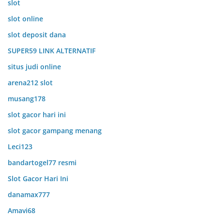
slot
slot online
slot deposit dana
SUPER59 LINK ALTERNATIF
situs judi online
arena212 slot
musang178
slot gacor hari ini
slot gacor gampang menang
Leci123
bandartogel77 resmi
Slot Gacor Hari Ini
danamax777
Amavi68