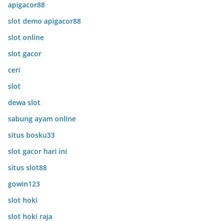
apigacor88
slot demo apigacor88
slot online
slot gacor
ceri
slot
dewa slot
sabung ayam online
situs bosku33
slot gacor hari ini
situs slot88
gowin123
slot hoki
slot hoki raja