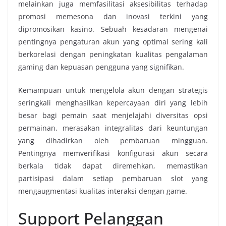
melainkan juga memfasilitasi aksesibilitas terhadap
promosi memesona dan inovasi terkini yang
dipromosikan kasino. Sebuah kesadaran mengenai
pentingnya pengaturan akun yang optimal sering kali
berkorelasi dengan peningkatan kualitas pengalaman
gaming dan kepuasan pengguna yang signifikan.
Kemampuan untuk mengelola akun dengan strategis
seringkali menghasilkan kepercayaan diri yang lebih
besar bagi pemain saat menjelajahi diversitas opsi
permainan, merasakan integralitas dari keuntungan
yang dihadirkan oleh pembaruan mingguan.
Pentingnya memverifikasi konfigurasi akun secara
berkala tidak dapat diremehkan, memastikan
partisipasi dalam setiap pembaruan slot yang
mengaugmentasi kualitas interaksi dengan game.
Support Pelanggan