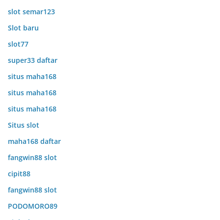
slot semar123
Slot baru
slot77
super33 daftar
situs maha168
situs maha168
situs maha168
Situs slot
maha168 daftar
fangwin88 slot
cipit88
fangwin88 slot
PODOMORO89