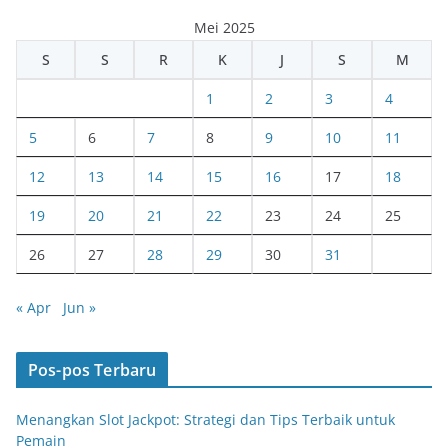
Mei 2025
S
S
R
K
J
S
M
1
2
3
4
5
6
7
8
9
10
11
12
13
14
15
16
17
18
19
20
21
22
23
24
25
26
27
28
29
30
31
« Apr
Jun »
Pos-pos Terbaru
Menangkan Slot Jackpot: Strategi dan Tips Terbaik untuk
Pemain