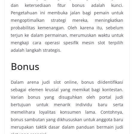
dan ketersediaan fitur bonus adalah kunci.
Pengetahuan ini membuka jalan bagi pemain untuk
mengoptimalkan strategi mereka, meningkatkan
probabilitas kemenangan. Oleh karena itu, sebelum
terjun ke dalam permainan, merumuskan waktu untuk
mengkaji cara operasi spesifik mesin slot terpilih
adalah langkah strategis.
Bonus
Dalam arena judi slot online, bonus diidentifikasi
sebagai elemen krusial yang memikat bagi kontestan.
Varian bonus yang disuguhkan oleh portal judi
bertujuan untuk menarik individu baru serta
memelihara loyalitas konsumen lama. Contohnya,
bonus sambutan yang dikhususkan untuk anggota baru
merupakan taktik dasar dalam panduan bermain judi