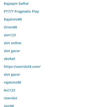
Rajaspin Daftar
PT777 Pragmatic Play
Rajatoto88
Orion88
slot123
slot online
slot gacor
sbobet
https://userslot8.com/
slot gacor
rajatoto88
leci123
Userslot
slot88