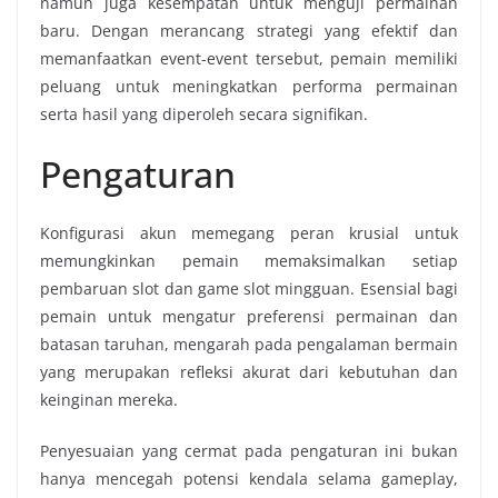
namun juga kesempatan untuk menguji permainan
baru. Dengan merancang strategi yang efektif dan
memanfaatkan event-event tersebut, pemain memiliki
peluang untuk meningkatkan performa permainan
serta hasil yang diperoleh secara signifikan.
Pengaturan
Konfigurasi akun memegang peran krusial untuk
memungkinkan pemain memaksimalkan setiap
pembaruan slot dan game slot mingguan. Esensial bagi
pemain untuk mengatur preferensi permainan dan
batasan taruhan, mengarah pada pengalaman bermain
yang merupakan refleksi akurat dari kebutuhan dan
keinginan mereka.
Penyesuaian yang cermat pada pengaturan ini bukan
hanya mencegah potensi kendala selama gameplay,