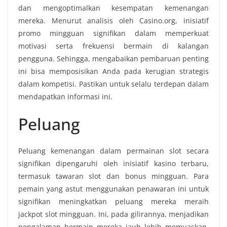
dan mengoptimalkan kesempatan kemenangan
mereka. Menurut analisis oleh Casino.org, inisiatif
promo mingguan signifikan dalam memperkuat
motivasi serta frekuensi bermain di kalangan
pengguna. Sehingga, mengabaikan pembaruan penting
ini bisa memposisikan Anda pada kerugian strategis
dalam kompetisi. Pastikan untuk selalu terdepan dalam
mendapatkan informasi ini.
Peluang
Peluang kemenangan dalam permainan slot secara
signifikan dipengaruhi oleh inisiatif kasino terbaru,
termasuk tawaran slot dan bonus mingguan. Para
pemain yang astut menggunakan penawaran ini untuk
signifikan meningkatkan peluang mereka meraih
jackpot slot mingguan. Ini, pada gilirannya, menjadikan
pengalaman bermain mereka jauh lebih memuaskan.