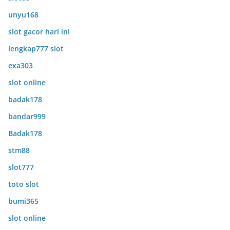
unyu168
slot gacor hari ini
lengkap777 slot
exa303
slot online
badak178
bandar999
Badak178
stm88
slot777
toto slot
bumi365
slot online