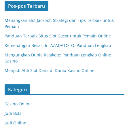
Pos-pos Terbaru
Menangkan Slot Jackpot: Strategi dan Tips Terbaik untuk
Pemain
Panduan Terbaik Situs Slot Gacor untuk Pemain Online
Kemenangan Besar di LAZADATOTO: Panduan Lengkap
Mengungkap Dunia Rajakete: Panduan Lengkap Online
Casino
Menjadi Ahli Slot Dana di Dunia Kasino Online
Kategori
Casino Online
Judi Bola
Judi Online