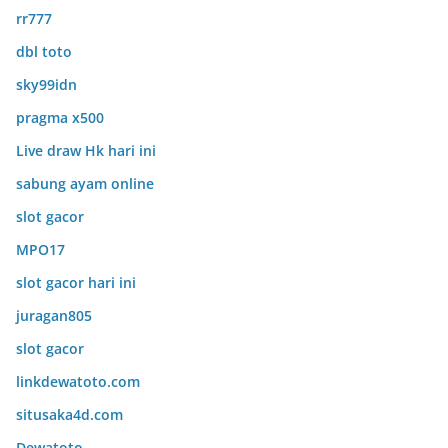
rr777
dbl toto
sky99idn
pragma x500
Live draw Hk hari ini
sabung ayam online
slot gacor
MPO17
slot gacor hari ini
juragan805
slot gacor
linkdewatoto.com
situsaka4d.com
Dewatoto