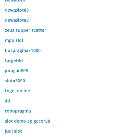
dewaslot88
dewaslot88
zeus supper scatter
mpo slot
bospragmax1000
target4d
juragan805
slotx5000
togel online
4d
robopragma
slot demo apigacor88
judi slot