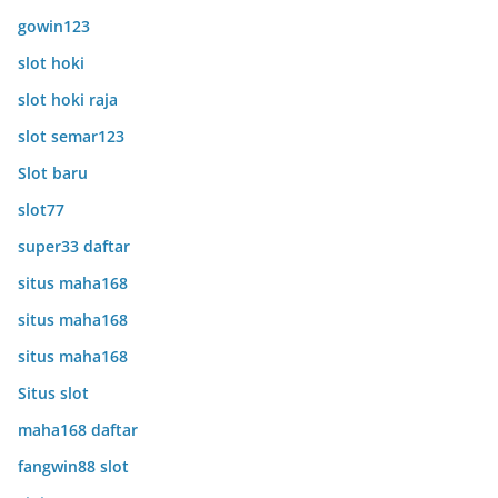
gowin123
slot hoki
slot hoki raja
slot semar123
Slot baru
slot77
super33 daftar
situs maha168
situs maha168
situs maha168
Situs slot
maha168 daftar
fangwin88 slot