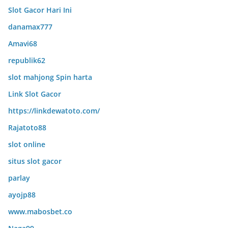
Slot Gacor Hari Ini
danamax777
Amavi68
republik62
slot mahjong Spin harta
Link Slot Gacor
https://linkdewatoto.com/
Rajatoto88
slot online
situs slot gacor
parlay
ayojp88
www.mabosbet.co