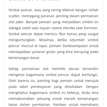
Simbol pencar, atau yang sering dikenal dengan istilah
scatter, memegang peranan penting dalam permainan
slot joker. Banyak pemain yang menjadikan simbol ini
sebagai salah satu tujuan utama mereka saat bermain.
Simbol pencar dapat memicu fitur bonus yang sangat
menguntungkan. Misalnya, ketika sejumlah simbol
pencar muncul di layar, pemain berkesempatan untuk
mendapatkan putaran gratis yang bisa berujung pada
kemenangan besar.
Setiap permainan slot memiliki aturan tersendiri
mengenai bagaimana simbol pencar dapat berfungsi.
Oleh karena itu, penting bagi pemain untuk merujuk
pada tabel pembayaran yang disediakan. Dengan
mengetahui bagaimana simbol ini bekerja, Anda bisa
memaksimalkan peluang untuk meraih kemenangan
besar dalam permainan. Pastikan untuk memahami