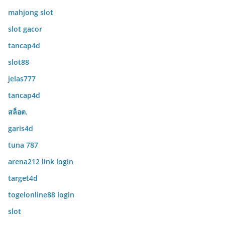
mahjong slot
slot gacor
tancap4d
slot88
jelas777
tancap4d
สล็อต.
garis4d
tuna 787
arena212 link login
target4d
togelonline88 login
slot