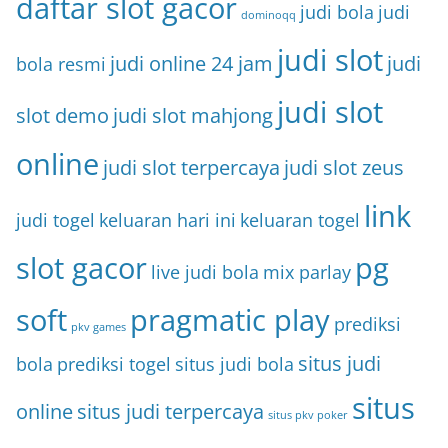
daftar slot gacor
judi bola
judi
dominoqq
judi slot
judi online 24 jam
judi
bola resmi
judi slot
slot demo
judi slot mahjong
online
judi slot terpercaya
judi slot zeus
link
judi togel
keluaran hari ini
keluaran togel
slot gacor
pg
live judi bola
mix parlay
soft
pragmatic play
prediksi
pkv games
situs judi
bola
prediksi togel
situs judi bola
situs
online
situs judi terpercaya
situs pkv poker