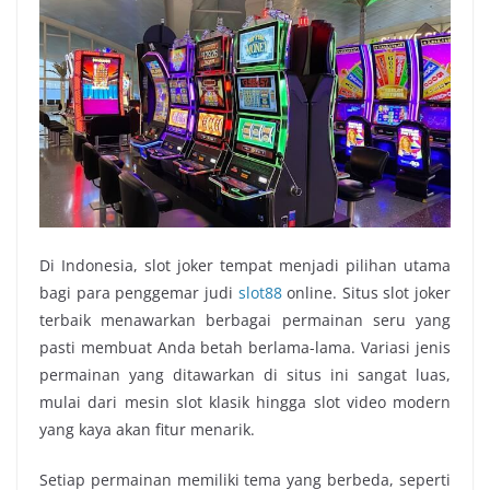
Di Indonesia, slot joker tempat menjadi pilihan utama
bagi para penggemar judi
slot88
online. Situs slot joker
terbaik menawarkan berbagai permainan seru yang
pasti membuat Anda betah berlama-lama. Variasi jenis
permainan yang ditawarkan di situs ini sangat luas,
mulai dari mesin slot klasik hingga slot video modern
yang kaya akan fitur menarik.
Setiap permainan memiliki tema yang berbeda, seperti