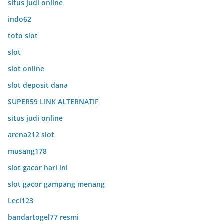
situs judi online
indo62
toto slot
slot
slot online
slot deposit dana
SUPER59 LINK ALTERNATIF
situs judi online
arena212 slot
musang178
slot gacor hari ini
slot gacor gampang menang
Leci123
bandartogel77 resmi