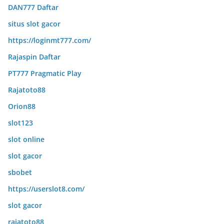
DAN777 Daftar
situs slot gacor
https://loginmt777.com/
Rajaspin Daftar
PT777 Pragmatic Play
Rajatoto88
Orion88
slot123
slot online
slot gacor
sbobet
https://userslot8.com/
slot gacor
rajatoto88